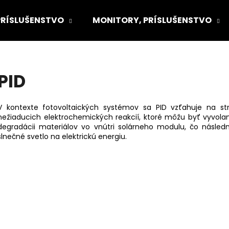
PRÍSLUŠENSTVO
MONITORY, PRÍSLUŠENSTVO
Čo potrebujete nájsť?
PID
HĽADAŤ
V kontexte fotovoltaických systémov sa PID vzťahuje na s
nežiaducich elektrochemických reakcií, ktoré môžu byť vyvola
degradácii materiálov vo vnútri solárneho modulu, čo násle
slnečné svetlo na elektrickú energiu.
Odporúčame