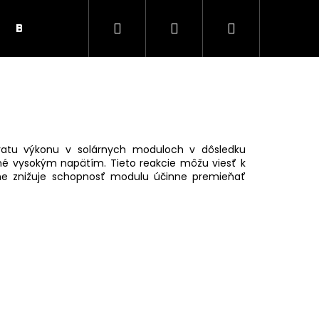
Hľadať
Prihlásenie
Nákupný
BUNKY, PRÍSLUŠENSTVO
SOLÁRNE PANELY
košík
tratu výkonu v solárnych moduloch v dôsledku
né vysokým napätím. Tieto reakcie môžu viesť k
dne znižuje schopnosť modulu účinne premieňať
Nasledujúce