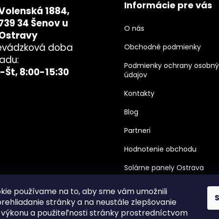
Informácie pre vás
Volenská 1884,
739 34 Šenov u
O nás
Ostravy
evádzková doba
Obchodné podmienky
ladu:
Podmienky ochrany osobn
-Št, 8:00-15:30
údajov
Kontakty
Blog
Partneri
Hodnotenie obchodu
Solárne panely Ostrava
kie používame na to, aby sme vám umožnili
rehliadanie stránky a na neustále zlepšovanie
, výkonu a použiteľnosti stránky prostredníctvom