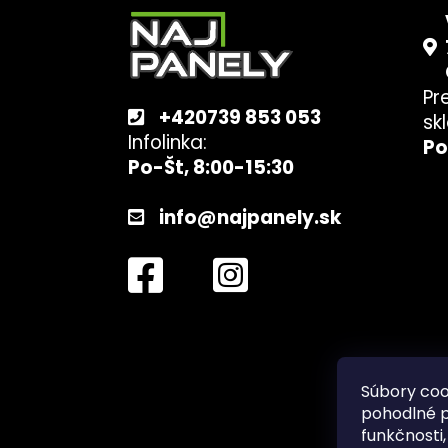
á
p
ä
t
Pr
i
+420739 853 053
sk
e
Infolinka:
Po
Po-Št, 8:00-15:30
info@najpanely.sk
Súbory coo
pohodlné p
funkčnosti