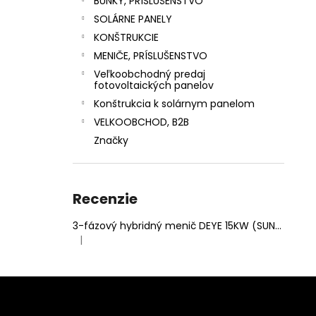
BUNKY, PRÍSLUŠENSTVO
SOLÁRNE PANELY
KONŠTRUKCIE
MENIČE, PRÍSLUŠENSTVO
Veľkoobchodný predaj
fotovoltaických panelov
Konštrukcia k solárnym panelom
VELKOOBCHOD, B2B
Značky
Recenzie
3-fázový hybridný menič DEYE 15KW (SUN-15K-SG05LP3-EU-SM2)
|
Hodnotenie produktu je 5 z 5 hviezdičiek.
Z