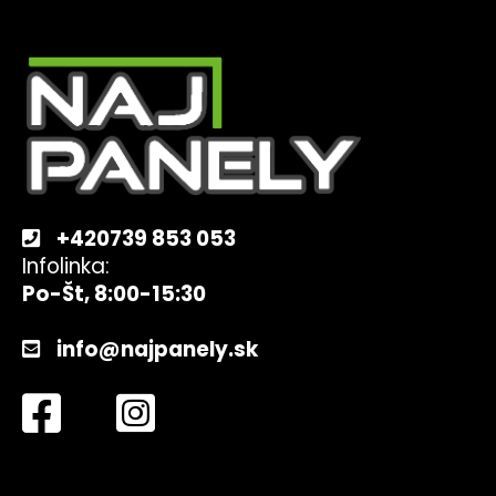
č
Z
a
á
m
e
p
ä
t
TRAPÉZOVÝ
MOSTÍK
i
T70
e
300
MM
S
+420739 853 053
EPDM
Infolinka:
€3,18
Po-Št, 8:00-15:30
info@najpanely.sk