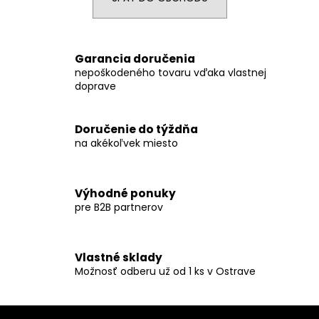
á
j
s
Garancia doručenia
ť
nepoškodeného tovaru vďaka vlastnej
doprave
?
Doručenie do týždňa
na akékoľvek miesto
HĽADAŤ
Výhodné ponuky
pre B2B partnerov
O
d
p
Vlastné sklady
o
Možnosť odberu už od 1 ks v Ostrave
r
ú