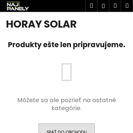
K
Prejsť
Hľadať
Náku
M
Prihlásen
na
o
obsah
Späť
Späť
košík
š
HORAY SOLAR
í
Č
k
o
Produkty ešte len pripravujeme.
p
o
t
r
e
b
u
Môžete sa ale pozrieť na ostatné
j
kategórie.
e
t
e
n
SPÄŤ DO OBCHODU