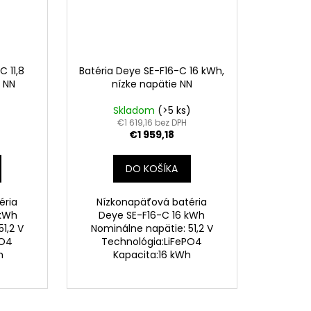
C 11,8
Batéria Deye SE-F16-C 16 kWh,
e NN
nízke napätie NN
Skladom
(>5 ks)
€1 619,16 bez DPH
€1 959,18
DO KOŠÍKA
éria
Nízkonapäťová batéria
 kWh
Deye SE-F16-C 16 kWh
1,2 V
Nominálne napätie: 51,2 V
PO4
Technológia:LiFePO4
h
Kapacita:16 kWh