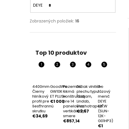
4400MM ČIERNY HLINÍKOVÝ PROFIL PRE
DEYE
8
ŠESŤHRANNÚ SKRUTKU
€34,69
Zobrazených položiek:
16
Top 10 produktov
4400mm
GoodWe
Pozemná
Držiak vlnitého
3-
Čierny
GW10K-
šikmá
plechu typu
fázový
hliníkový
ET PLUS+
konštrukcia
"Satjam,
menič
profil pre
€1 000
pre 14
Lindab,
DEYE
šesťhrannú
panelov vo
Blachotrapez"
12KW
skrutku
vertikálnom
€3,67
(SUN-
€34,69
smere
12K-
€857,14
G01HP3)
€1