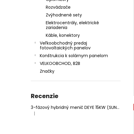
Rozvádzače
Zvýhodnené sety
Elektrocentrály, elektrické
zariadenia
Káble, konektory
Veľkoobchodný predaj
fotovoltaických panelov
Konštrukcia k solárnym panelom
VELKOOBCHOD, B2B
Značky
Recenzie
3-fázový hybridný menič DEYE 15KW (SUN-15K-SG05LP3-EU-SM2)
|
Hodnotenie produktu je 5 z 5 hviezdičiek.