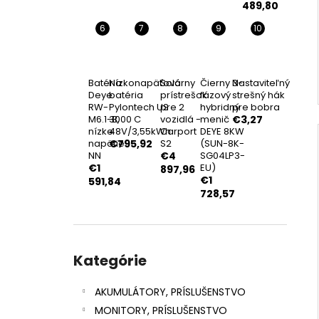
489,80
Batéria
Nízkonapäťová
Solárny
Čierny 3-
Nastaviteľný
Deye
batéria
prístrešok
fázový
strešný hák
RW-
Pylontech US
pre 2
hybridný
pre bobra
M6.1-B,
3000 C
vozidlá -
menič
€3,27
nízke
48V/3,55kWh
Carport
DEYE 8KW
napätie
€795,92
S2
(SUN-8K-
NN
€4
SG04LP3-
€1
EU)
897,96
€1
591,84
728,57
Preskočiť
kategórie
Kategórie
AKUMULÁTORY, PRÍSLUŠENSTVO
MONITORY, PRÍSLUŠENSTVO