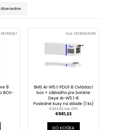
KONŠTRUKCIA PRE 14
RTIKÁLNOM SMERE
Abecedne
:
DEYREK8.1
Kód:
DEYBMSAIW5
pre 8
BMS AI-W5.1-PDU1-B Ovládací
yp BOS-
box + základňa pre batérie
Deye AI-W5.1-B
Posledné kusy na sklade
(1 ks)
€463,82 bez DPH
€561,22
DO KOŠÍKA