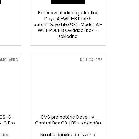
Batériová riadiaca jednotka
Deye AI-W5.1-B Pre1-6
batérií Deye LiFePO4 Model: AI-
W5.1-PDU1-B Ovládací box +
základňa
BMSHVPRO
Kód:
04-055
BOS-G-
BMS pre batérie Deye HV
S-G Pro
Control Box GB-LBS + základňa
 dní
Na objednávku do týždňa