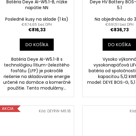
Batéria Deye AI-W5.1-B, nízke
Deye HV Battery BOS
napätie NN
5.1
Posledné kusy na sklade
(1 ks)
Na objednávku do 3
€674,65 bez DPH
€691,51 bez DPH
€816,33
€836,73
DO KOŠÍKA
DO KOŠÍKA
Batéria Deye AI-W5.1-B s
Vysoko výkonn
technológiou lítium-železitého
vysokonapäťová Li
fosfátu (LFP) je pokročilé
batéria od spoločnosti
riešenie na skladovanie energie
kapacitou 5,12 k
určené na domáce a komerčné
model: DEYE BOS-G, 5,
použitie. Tento modulárny...
AKCIA
Kód:
DEYRW-M6.1B
Kód