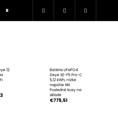
Hľadať
Prihlásenie
Nákupný
BUNKY, PRÍSLUŠENSTVO
SOLÁRNE PANELY
košík
ye 12
Batéria LiFePO4
ia
Deye SE-F5 Pro-C
Wh
5,12 kWh, nízke
napätie NN
Posledné kusy na
73
sklade
€775,51
Nasledujúce