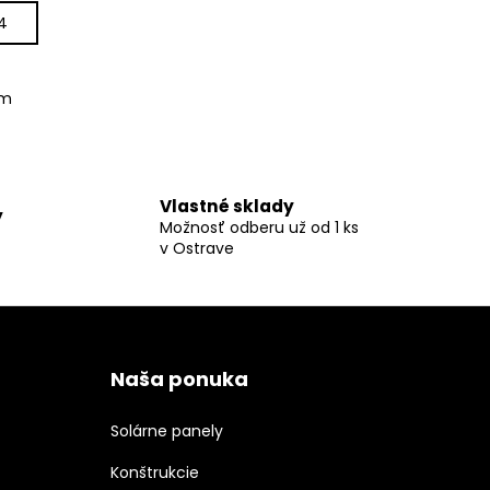
4
om
Vlastné sklady
y
Možnosť odberu už od 1 ks
v Ostrave
Naša ponuka
Solárne panely
Konštrukcie