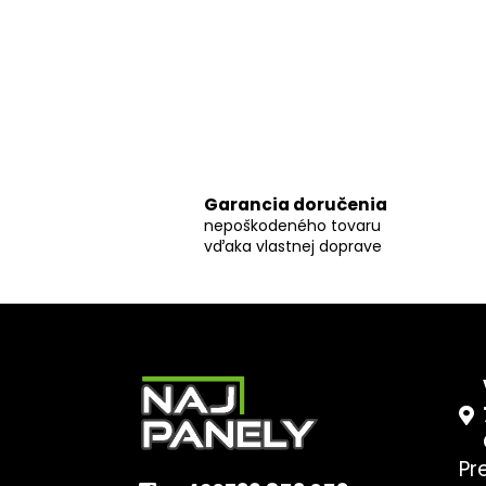
Garancia doručenia
nepoškodeného tovaru
vďaka vlastnej doprave
Z
á
p
ä
t
Pr