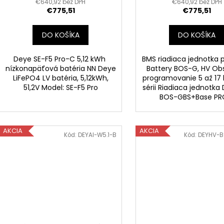
€640,92 bez DPH
€640,92 bez DPH
€775,51
€775,51
DO KOŠÍKA
DO KOŠÍKA
Deye SE-F5 Pro-C 5,12 kWh
BMS riadiaca jednotka 
nízkonapäťová batéria NN Deye
Battery BOS-G, HV Ob
LiFePO4 LV batéria, 5,12kWh,
programovanie 5 až 17 b
51,2V Model: SE-F5 Pro
sérii Riadiaca jednotka
BOS-GBS+Base 
AKCIA
AKCIA
Kód:
DEYAI-W5.1-B
Kód:
DEYHV-B