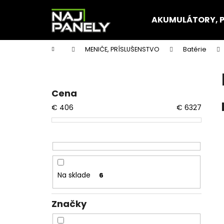
K
Prejsť
na
o
AKUMULÁTORY, 
obsah
Späť
Späť
š
do
do
í
Domov
MENIČE, PRÍSLUŠENSTVO
Batérie
k
obchodu
obchodu
B
o
č
Cena
n
€
406
€
6327
ý
p
a
n
e
Na sklade
6
l
Značky