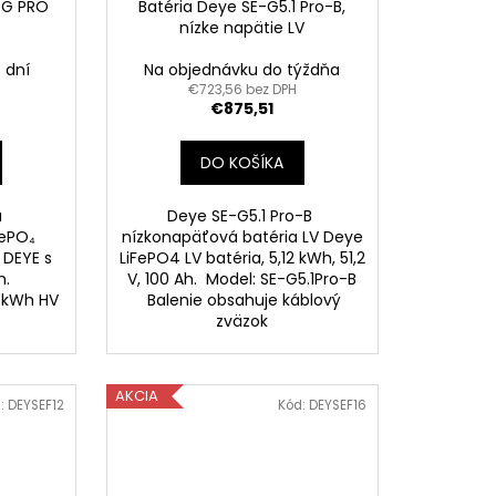
-G PRO
Batéria Deye SE-G5.1 Pro-B,
nízke napätie LV
 dní
Na objednávku do týždňa
€723,56 bez DPH
€875,51
DO KOŠÍKA
á
Deye SE-G5.1 Pro-B
FePO₄
nízkonapäťová batéria LV Deye
 DEYE s
LiFePO4 LV batéria, 5,12 kWh, 51,2
Wh.
V, 100 Ah. Model: SE-G5.1Pro-B
1 kWh HV
Balenie obsahuje káblový
zväzok
AKCIA
:
DEYSEF12
Kód:
DEYSEF16