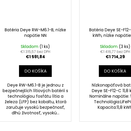
Batéria Deye RW-M6.1-B, nízke
Batéria Deye SE-F12-
napätie NN
kWh, nízke napäti
Skladom
(1 ks)
Skladom
(3 ks)
€1 315,57 bez DPH
€1 416,77 bez DPH
€1 591,84
€1 714,29
DO KOŠÍKA
DO KOŠÍKA
Deye RW-M6.1-B je jednou z
Nízkonapäťová bat
bezpečnejších lítiových batérií s
Deye SE-F12-C 11,8
technológiou fosfátu lítia a
Nominálne napätie: 5
železa (LFP) bez kobaltu, ktorá
Technológia:LiFe
zaručuje vysokú bezpečnosť,
Kapacita:11,8 kW
dlhú životnosť, vysokú...