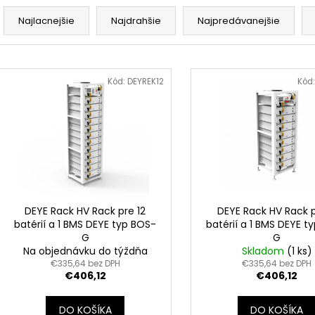
R
GOODWE GW10K-ET PLUS+
POZEMNÁ ŠIKMÁ 
PANELOV VO VE
a
€1 000
Najlacnejšie
Najdrahšie
Najpredávanejšie
€857,14
d
e
V
n
ý
Kód:
DEYREK12
Kód
i
p
e
i
p
s
r
p
o
r
d
o
u
d
DEYE Rack HV Rack pre 12
DEYE Rack HV Rack 
k
batérií a 1 BMS DEYE typ BOS-
batérií a 1 BMS DEYE t
u
G
G
t
k
Na objednávku do týždňa
Skladom
(1 ks)
o
t
€335,64 bez DPH
€335,64 bez DPH
v
€406,12
€406,12
o
v
DO KOŠÍKA
DO KOŠÍKA