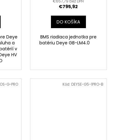
€657,79 bez DPH
€795,92
DO KOŠÍKA
pre Deye
BMS riadiaca jednotka pre
sluha a
batériu Deye GB-LM4.0
atérií v
 Deye HV
PRO
OS-G-PRO
Kód:
DEYSE-G5-1PRO-B