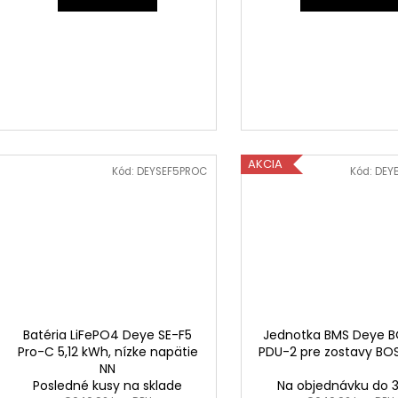
AKCIA
Kód:
DEYSEF5PROC
Kód:
DEY
Batéria LiFePO4 Deye SE-F5
Jednotka BMS Deye 
Pro-C 5,12 kWh, nízke napätie
PDU-2 pre zostavy BO
NN
Posledné kusy na sklade
Na objednávku do 3