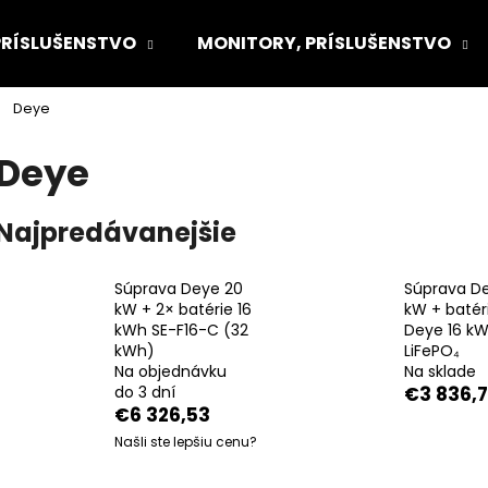
PRÍSLUŠENSTVO
MONITORY, PRÍSLUŠENSTVO
Deye
Čo potrebujete nájsť?
Deye
HĽADAŤ
Najpredávanejšie
Súprava Deye 20
Súprava De
Odporúčame
kW + 2× batérie 16
kW + batér
kWh SE-F16-C (32
Deye 16 k
kWh)
LiFePO₄
Na objednávku
Na sklade
do 3 dní
€3 836,
€6 326,53
Našli ste lepšiu cenu?