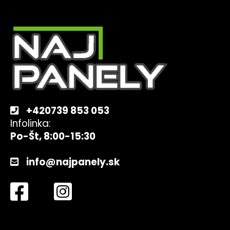
č
Z
a
á
m
e
p
ä
t
DEYE
HV
i
BATTERY
e
BOS-
G
PRO
+420739 853 053
5.1
Infolinka:
€836,73
Po-Št, 8:00-15:30
info@najpanely.sk