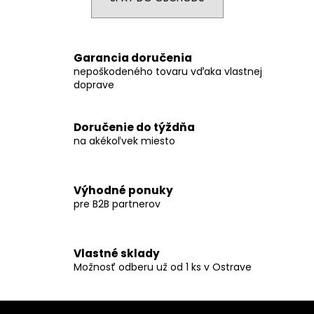
á
j
s
Garancia doručenia
ť
nepoškodeného tovaru vďaka vlastnej
doprave
?
Doručenie do týždňa
na akékoľvek miesto
HĽADAŤ
Výhodné ponuky
pre B2B partnerov
O
d
p
Vlastné sklady
o
Možnosť odberu už od 1 ks v Ostrave
r
ú