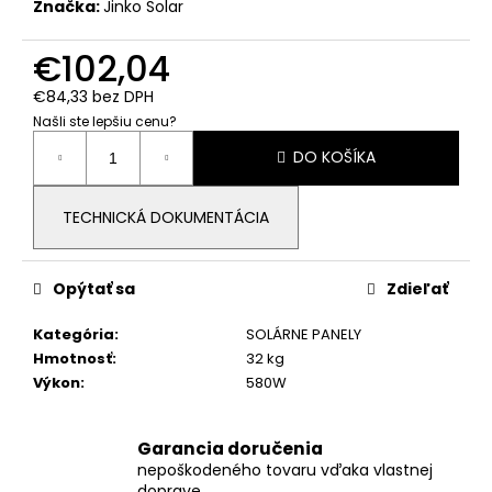
č
Značka:
Jinko Solar
a
m
€102,04
e
€84,33 bez DPH
Našli ste lepšiu cenu?
BALENIE
Jednotková
DO KOŠÍKA
40KS,
cena:
DRŽIAK
NA
VLNITÚ
TECHNICKÁ DOKUMENTÁCIA
LEPENKU
TYPU
"SATJAM,
LINDAB,
Opýtať sa
Zdieľať
BLACHOTRAPEZ"
Kategória
:
SOLÁRNE PANELY
€3,88
Hmotnosť
:
32 kg
Výkon
:
580W
Garancia doručenia
nepoškodeného tovaru vďaka vlastnej
doprave