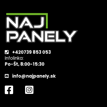
Z
á
p
ä
t
i
e
+420739 853 053
Infolinka:
Po-Št, 8:00-15:30
info@najpanely.sk