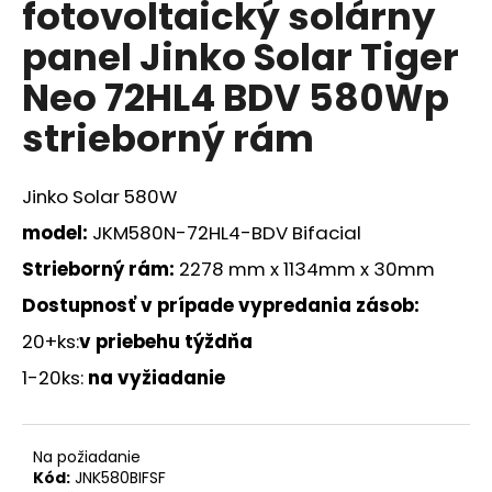
fotovoltaický solárny
á
panel Jinko Solar Tiger
j
s
Neo 72HL4 BDV 580Wp
ť
strieborný rám
?
Jinko Solar 580W
model:
JKM580N-72HL4-BDV Bifacial
HĽADAŤ
Strieborný rám:
2278 mm x 1134mm x 30mm
Dostupnosť v prípade vypredania zásob
:
20+ks:
v priebehu týždňa
O
d
1-20ks:
na vyžiadanie
p
o
r
Na požiadanie
ú
Kód:
JNK580BIFSF