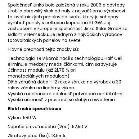
Spoločnosť Jinko bola založená v roku 2006 a odvtedy
urobila obrovský skok od nuly k najväčšiemu výrobcovi
fotovoltaických panelov na svete, ktorý je schopný
vyrábať panely s celkovou kapacitou 10 GW. Jej
zástupcom v Európe je spoločnosť Jinko Solar GmbH so
sídlom v Nemecku. Je jedným z najväčších výrobcov
fotovoltaických panelov na svete.
Hlavné prednosti tejto značky sú:
Technológia TR v kombinácii s technológiou Half Cell
eliminuje medzery medzi článkami, čím sa zvyšuje
účinnosť modulu (až 21,78 % pri
monofaciálnych moduloch)
Dlhá záručná doba - 12 rokov záruka na výrobok a 30
rokov záruka na lineárny výkon.
Vysoká mechanická odolnosť potvrdená certifikátmi
Vysoká účinnosť v prostredí so slabým osvetlením
Elektrické špecifikácie
Výkon: 580 W
Napätie pri voľnobehu (Voc)
:
52,50 V
Zkratový prúd (Isc)
:
13,95 A