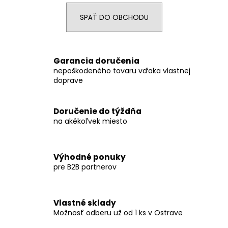
á
SPÄŤ DO OBCHODU
j
s
ť
Garancia doručenia
?
nepoškodeného tovaru vďaka vlastnej
doprave
Doručenie do týždňa
HĽADAŤ
na akékoľvek miesto
Výhodné ponuky
O
pre B2B partnerov
d
p
o
Vlastné sklady
r
Možnosť odberu už od 1 ks v Ostrave
ú