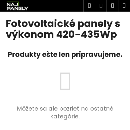
K
Prejsť
Hľadať
Náku
M
Prihlásen
na
o
obsah
Späť
Späť
košík
š
Fotovoltaické panely s
í
Č
výkonom 420-435Wp
k
o
p
Produkty ešte len pripravujeme.
o
t
r
e
b
u
j
e
Môžete sa ale pozrieť na ostatné
t
kategórie.
e
n