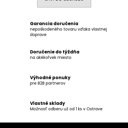
á
j
s
Garancia doručenia
ť
nepoškodeného tovaru vďaka vlastnej
doprave
?
Doručenie do týždňa
na akékoľvek miesto
HĽADAŤ
Výhodné ponuky
pre B2B partnerov
O
d
p
Vlastné sklady
o
Možnosť odberu už od 1 ks v Ostrave
r
ú