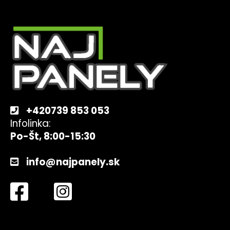
č
Z
a
á
m
e
p
ä
t
3-
FÁZOVÝ
i
MENIČ
e
DEYE
12KW
(SUN-
+420739 853 053
12K-
Infolinka:
G01HP3)
Po-Št, 8:00-15:30
€1
489,80
info@najpanely.sk