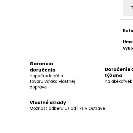
Kate
Hmo
Výk
Garancia
Doručenie 
doručenia
týždňa
nepoškodeného
tovaru vďaka vlastnej
na akékoľvek
doprave
Vlastné sklady
Možnosť odberu už od 1 ks v Ostrave