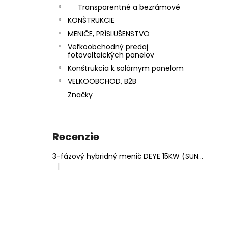
Transparentné a bezrámové
KONŠTRUKCIE
MENIČE, PRÍSLUŠENSTVO
Veľkoobchodný predaj
fotovoltaických panelov
Konštrukcia k solárnym panelom
VELKOOBCHOD, B2B
Značky
Recenzie
3-fázový hybridný menič DEYE 15KW (SUN-15K-SG05LP3-EU-SM2)
|
Hodnotenie produktu je 5 z 5 hviezdičiek.