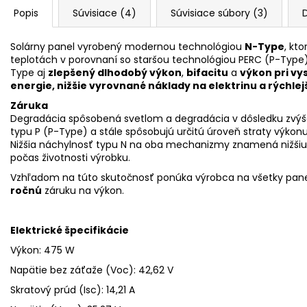
Popis
Súvisiace (4)
Súvisiace súbory (3)
D
Solárny panel vyrobený modernou technológiou
N-Type
, kt
teplotách v porovnaní so staršou technológiou
PERC (P-Type
Type aj
zlepšený dlhodobý výkon
,
bifacitu
a
výkon pri vy
energie, nižšie vyrovnané náklady na elektrinu a rýchlejš
Záruka
Degradácia
spôsobená svetlom a degradácia v dôsledku zvýš
typu P (P-Type) a stále spôsobujú určitú úroveň straty výko
Nižšia náchylnosť typu N na oba mechanizmy znamená nižšiu 
počas životnosti výrobku.
Vzhľadom na túto skutočnosť ponúka výrobca na všetky pan
ročnú
záruku na výkon.
Elektrické špecifikácie
Výkon: 475 W
Napätie bez záťaže (Voc)
:
42,62 V
Skratový prúd
(Isc)
:
14,21 A