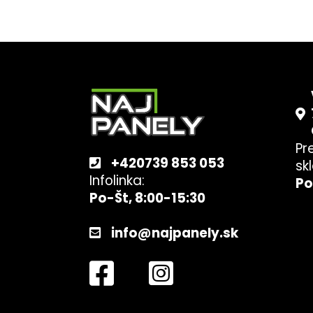
Z
á
p
ä
t
Pr
i
+420739 853 053
sk
e
Infolinka:
Po
Po-Št, 8:00-15:30
info@najpanely.sk