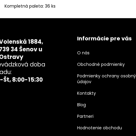
Kompletná paleta: 36 ks
Informácie pre vás
Volenská 1884,
739 34 Šenov u
O nás
Ostravy
evádzková doba
Obchodné podmienky
ladu:
Podmienky ochrany osobn
-Št, 8:00-15:30
údajov
Kontakty
Blog
Partneri
Hodnotenie obchodu