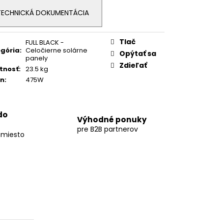
TECHNICKÁ DOKUMENTÁCIA
Tlač
FULL BLACK -
gória
:
Celočierne solárne
Opýtať sa
panely
Zdieľať
tnosť
:
23.5 kg
on
:
475W
do
Výhodné ponuky
pre B2B partnerov
 miesto