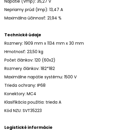
Napätie (Vmp): 35,27 V
Nepriamy prúd (Imp)
:
13,47 A
Maximálna účinnosť
:
21,94 %
Technické údaje
Rozmery: 1909 mm x 1134 mm x 30 mm
Hmotnosť: 23,50 kg
Počet článkov
: 120 (60x2)
Rozmery článkov: 182*182
Maximálne napätie systému
:
1500 V
Trieda ochrany
:
IP68
Konektory: MC4
Klasifikácia použitia: trieda A
Kód NZU
: SVT35223
Logistické informácie