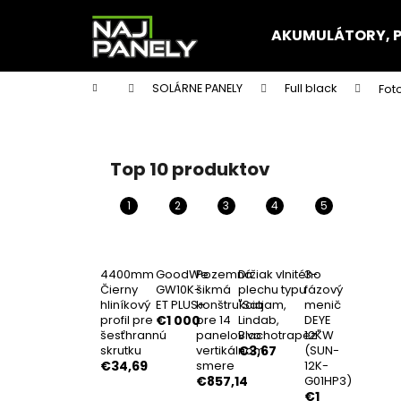
K
Prejsť
na
o
AKUMULÁTORY, 
obsah
Späť
Späť
š
do
do
í
Domov
SOLÁRNE PANELY
Full black
Fot
k
obchodu
obchodu
B
o
č
Top 10 produktov
n
ý
p
a
n
4400mm
GoodWe
Pozemná
Držiak vlnitého
3-
Čierny
GW10K-
šikmá
plechu typu
fázový
e
hliníkový
ET PLUS+
konštrukcia
"Satjam,
menič
l
profil pre
€1 000
pre 14
Lindab,
DEYE
šesťhrannú
panelov vo
Blachotrapez"
12KW
skrutku
vertikálnom
€3,67
(SUN-
€34,69
smere
12K-
€857,14
G01HP3)
€1