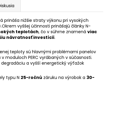
iskusia
orá prináša nižšie straty výkonu pri vysokých
)
.Okrem vyššej účinnosti prinášajú články N-
sokých teplotách
, čo v súhrne znamená
viac
iu návratnosť investícií
.
enej teploty sú hlavnými problémami panelov
nu v moduloch PERC vyrábaných v súčasnosti.
degradáciu a vyšší energetický výťažok
ely typu N
25-ročnú
záruku na výrobok a
30-