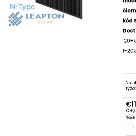
mode
GOODWE GW10K-ET PLUS+
POZEMNÁ ŠIKMÁ 
PANELOV VO VE
€1 000
čier
€857,14
kód 
Dost
20+k
1-20k
Na o
týžd
€1
€91,
Našli
Jedn
cena