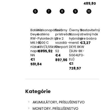
4400MM ČIERNY HLINÍKOVÝ PROFIL PRE
489,80
ŠESŤHRANNÚ SKRUTKU
€34,69
Batéria
Nízkonapäťová
Solárny
Čierny 3-
Nastaviteľný
Deye
batéria
prístrešok
fázový
strešný hák
RW-
Pylontech US
pre 2
hybridný
pre bobra
M6.1-B,
3000 C
vozidlá -
menič
€3,27
nízke
48V/3,55kWh
Carport
DEYE 8KW
napätie
€795,92
S2
(SUN-8K-
NN
€4
SG04LP3-
€1
EU)
897,96
€1
591,84
728,57
Preskočiť
kategórie
Kategórie
AKUMULÁTORY, PRÍSLUŠENSTVO
MONITORY, PRÍSLUŠENSTVO