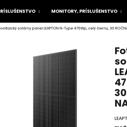
PRÍSLUŠENSTVO
MONITORY, PRÍSLUŠENSTVO
ovoltaický solárny panel LEAPTON N-Type 475Wp, celý čierny, 30 ROČ
Čo potrebujete nájsť?
Fo
HĽADAŤ
so
LE
Odporúčame
47
30
N
LEAP