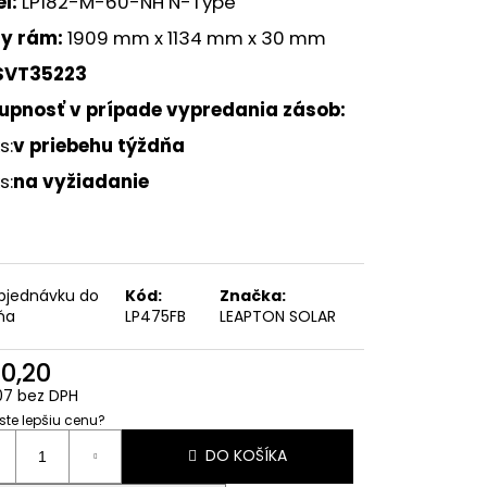
l:
LP182-M-60-NH N-Type
KONŠTRUKCIA PRE 14
RTIKÁLNOM SMERE
ny rám:
1909 mm x 1134 mm x 30 mm
SVT35223
upnosť v prípade vypredania zásob
:
s:
v priebehu týždňa
s:
na vyžiadanie
bjednávku do
Kód:
Značka:
ňa
LP475FB
LEAPTON SOLAR
10,20
07 bez DPH
 ste lepšiu cenu?
otková
DO KOŠÍKA
: