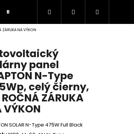
Hľadať
Prihlásenie
Nákupný
BUNKY, PRÍSLUŠENSTVO
SOLÁRNE PANELY
NÁ ZÁRUKA NA VÝKON
košík
tovoltaický
lárny panel
APTON N-Type
5Wp, celý čierny,
 ROČNÁ ZÁRUKA
A VÝKON
Nasledujúce
TON SOLAR N-Type 475W Full Black