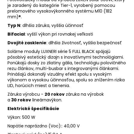
je zaradený do kategórie Tier-1, vyrobený pomocou
prelomového vysokovýkonného systému M10 (182
mm)®.
Typ N
: dlhšia záruka, vyššia účinnosť
Bifacial
: vyšší výkon pri rovnakej veľkosti
Dvojité zasklenie
: dlhšia životnosť, vyššia bezpečnosť
Solárne
moduly
LUXNERI série 5 FULL BLACK spájajú
pôsobivý estetický dizajn s inovatívnymi technológiami.
Ponúkajú dosky zo zliatiny gália, technológiu polovičného
rezu článkov, multi-busbar s integrovanými článkami.
Prinášajú dokonalý vizuálny efekt spolu s vysokým
výkonom a vysokou účinnosťou, spolu so znížením rizika
LID, horúcich miest a tienenia.
Záruka výrobcu -
20
rokov
záruka na výrobok
a
30
rokov
lineárna
výkon
.
Elektrické špecifikácie
Výkon: 500 W
Napätie naprázdno (Voc)
:
:
40,00 V