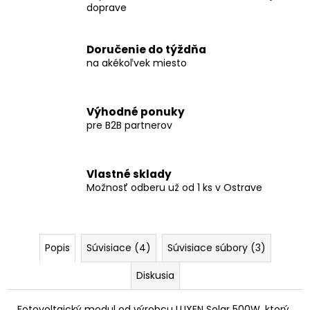
doprave
Doručenie do týždňa
na akékoľvek miesto
Výhodné ponuky
pre B2B partnerov
Vlastné sklady
Možnosť odberu už od 1 ks v Ostrave
Popis
Súvisiace (4)
Súvisiace súbory (3)
Diskusia
Fotovoltaický
modul od výrobcu LUXEN Solar 500W, ktorý