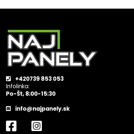
Z
á
p
ä
t
i
e
+420739 853 053
Infolinka:
Po-Št, 8:00-15:30
info@najpanely.sk