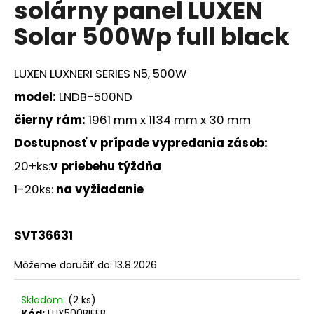
solárny panel LUXEN
á
Solar 500Wp full black
j
s
ť
LUXEN LUXNERI SERIES N5, 500W
?
model:
LNDB-500ND
čierny rám:
1961 mm x 1134 mm x 30 mm
Dostupnosť v prípade vypredania zásob
:
HĽADAŤ
20+ks:
v priebehu týždňa
1-20ks:
na vyžiadanie
O
SVT36631
d
p
Môžeme doručiť do:
13.8.2026
o
r
ú
Skladom
(2 ks)
Kód:
LUX500BIFFB