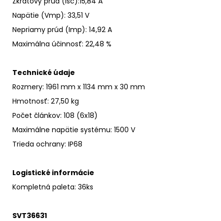
Zkratový prúd (Isc)
:
15,84 A
Napätie (Vmp): 33,51 V
Nepriamy prúd (Imp)
:
14,92 A
Maximálna účinnosť
:
22,48 %
Technické údaje
Rozmery: 1961 mm x 1134 mm x 30 mm
Hmotnosť: 27,50 kg
Počet článkov
: 108 (6x18)
Maximálne napätie systému
:
1500 V
Trieda ochrany
:
IP68
Logistické informácie
Kompletná paleta: 36ks
SVT36631