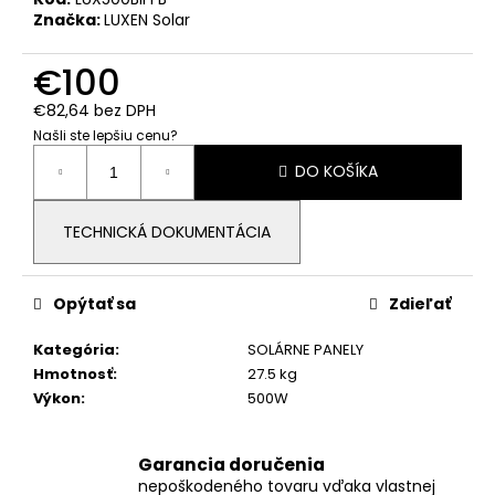
č
Značka:
LUXEN Solar
a
m
€100
e
€82,64 bez DPH
Našli ste lepšiu cenu?
GOODWE
Jednotková
GW10K-
DO KOŠÍKA
cena:
ET
PLUS+
€1
TECHNICKÁ DOKUMENTÁCIA
000
Opýtať sa
Zdieľať
Kategória
:
SOLÁRNE PANELY
Hmotnosť
:
27.5 kg
Výkon
:
500W
Garancia doručenia
nepoškodeného tovaru vďaka vlastnej