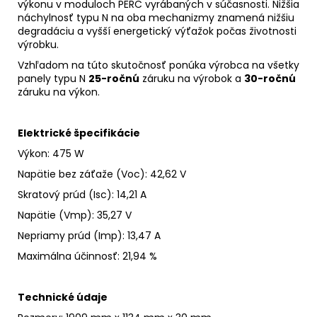
výkonu v moduloch PERC vyrábaných v súčasnosti. Nižšia
náchylnosť typu N na oba mechanizmy znamená nižšiu
degradáciu a vyšší energetický výťažok počas životnosti
výrobku.
Vzhľadom na túto skutočnosť ponúka výrobca na všetky
panely typu N
25-ročnú
záruku na výrobok a
30-ročnú
záruku na výkon.
Elektrické špecifikácie
Výkon: 475 W
Napätie bez záťaže (Voc)
:
42,62 V
Skratový prúd
(Isc)
:
14,21 A
Napätie (Vmp): 35,27 V
Nepriamy prúd (Imp)
:
13,47 A
Maximálna účinnosť
:
21,94 %
Technické údaje