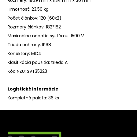
Rozmery: 1909 mm x 1134 mm x 30 mm
Hmotnosť: 23,50 kg
Počet článkov
: 120 (60x2)
Rozmery článkov: 182*182
Maximálne napätie systému
:
1500 V
Trieda ochrany
:
IP68
Konektory: MC4
Klasifikácia použitia: trieda A
Kód NZU
: SVT35223
Logistické informácie
Kompletná paleta: 36 ks
Z
á