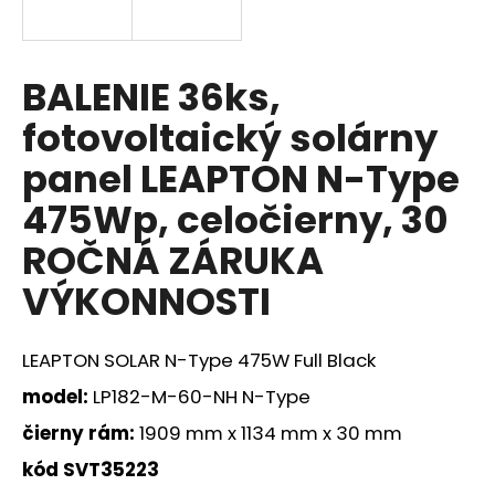
á
j
s
BALENIE 36ks,
ť
fotovoltaický solárny
?
panel LEAPTON N-Type
475Wp, celočierny, 30
ROČNÁ ZÁRUKA
HĽADAŤ
VÝKONNOSTI
O
LEAPTON SOLAR N-Type 475W Full Black
d
model:
LP182-M-60-NH N-Type
p
o
čierny rám:
1909 mm x 1134 mm x 30 mm
r
kód SVT35223
ú