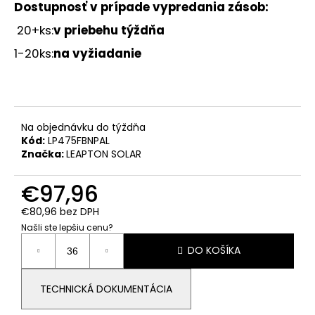
č
Dostupnosť v prípade vypredania zásob
:
a
20+ks:
v priebehu týždňa
m
e
1-20ks:
na vyžiadanie
BATÉRIA
DEYE
AI-
W5.1-
Na objednávku do týždňa
B,
Kód:
LP475FBNPAL
NÍZKE
Značka:
LEAPTON SOLAR
NAPÄTIE
NN
€97,96
€816,33
€80,96 bez DPH
Našli ste lepšiu cenu?
Jednotková
DO KOŠÍKA
cena:
TECHNICKÁ DOKUMENTÁCIA