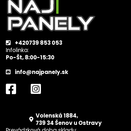
p
ä
t
i
e
+420739 853 053
Infolinka:
Po-Št, 8:00-15:30
info@najpanely.sk
Volenská 1884,
739 34 Šenov u Ostravy
Prevádzková doba skladu: