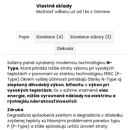
Vlastné sklady
Možnosť odberu už od 1 ks v Ostrave
Popis
Súvisiace (4)
Súvisiace súbory (3)
Diskusia
Solárny panel vyrobený modernou technológiou
N-
Type
, ktorá prináša nižšie straty výkonu pri vysokých
teplotách v porovnaní so staršou technológiou
PERC (P-
Type)
.Okrem vyššej účinnosti prinášajú články N-Type aj
zlepšený dlhodobý výkon
,
bifacitu
a
výkon pri
vysokých teplotách
, čo v súhrne znamená
viac
energie, nižšie vyrovnané náklady na elektrinu a
rýchlejšiu návratnosť investícií
.
Záruka
Degradácia
spôsobená svetlom a degradácia v dôsledku
zvýšenej teploty sú hlavnými problémami panelov typu
P (P-Type) a stále spôsobujú určitú úroveň straty