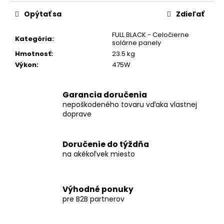
Opýtať sa
Zdieľať
FULL BLACK - Celočierne
Kategória
:
solárne panely
Hmotnosť
:
23.5 kg
Výkon
:
475W
Garancia doručenia
nepoškodeného tovaru vďaka vlastnej
doprave
Doručenie do týždňa
na akékoľvek miesto
Výhodné ponuky
pre B2B partnerov