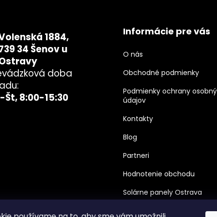
Informácie pre vás
Volenská 1884,
739 34 Šenov u
O nás
Ostravy
evádzková doba
Obchodné podmienky
ladu:
Podmienky ochrany osobn
-Št, 8:00-15:30
údajov
Kontakty
Blog
Partneri
Hodnotenie obchodu
Solárne panely Ostrava
kie používame na to, aby sme vám umožnili