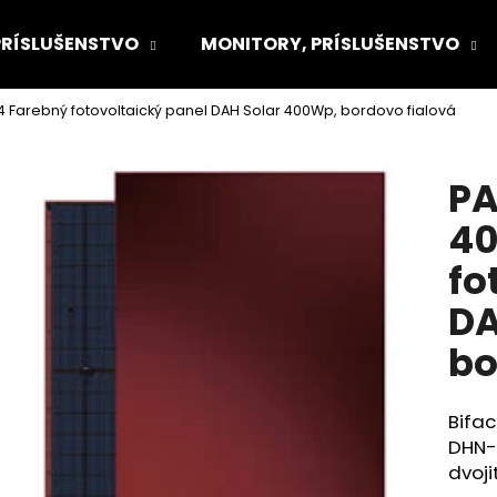
PRÍSLUŠENSTVO
MONITORY, PRÍSLUŠENSTVO
04 Farebný fotovoltaický panel DAH Solar 400Wp, bordovo fialová
Čo potrebujete nájsť?
PA
HĽADAŤ
40
fo
Odporúčame
DA
bo
Bifac
DHN-
dvoji