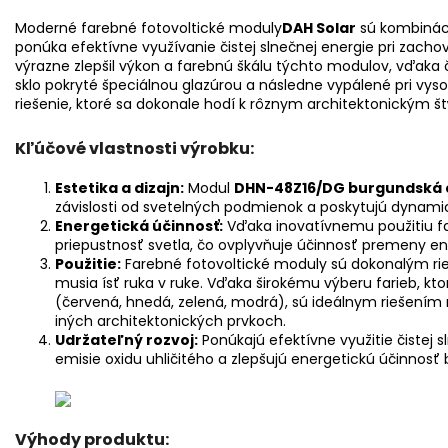
Moderné farebné fotovoltické
moduly
DAH Solar
sú kombinácio
ponúka efektívne využívanie čistej slnečnej energie pri zacho
výrazne zlepšil výkon a farebnú škálu týchto modulov, vďaka č
sklo pokryté špeciálnou glazúrou a následne vypálené pri vyso
riešenie, ktoré sa dokonale hodí k rôznym architektonickým š
Kľúčové vlastnosti výrobku:
Estetika a dizajn:
Modul
DHN-48Z16/DG burgundská
závislosti od svetelných podmienok a poskytujú dynami
Energetická účinnosť:
Vďaka inovatívnemu použitiu f
priepustnosť svetla, čo ovplyvňuje účinnosť premeny en
Použitie:
Farebné fotovoltické moduly sú dokonalým rie
musia ísť ruka v ruke. Vďaka širokému výberu farieb, kt
(červená, hnedá, zelená, modrá), sú ideálnym riešením
iných architektonických prvkoch.
Udržateľný rozvoj:
Ponúkajú efektívne využitie čistej
emisie oxidu uhličitého a zlepšujú energetickú účinnosť
Výhody produktu: