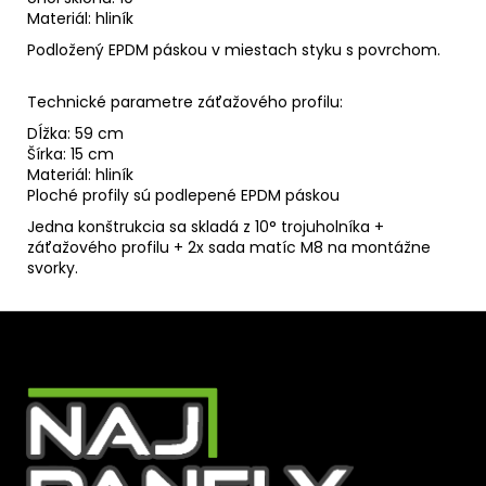
Materiál: hliník
Podložený EPDM páskou v miestach styku s povrchom.
Technické parametre záťažového profilu:
Dĺžka: 59 cm
Šírka: 15 cm
Materiál: hliník
Ploché profily sú podlepené EPDM páskou
Jedna konštrukcia sa skladá z 10° trojuholníka +
záťažového profilu + 2x sada matíc M8 na montážne
svorky.
Z
á
p
ä
t