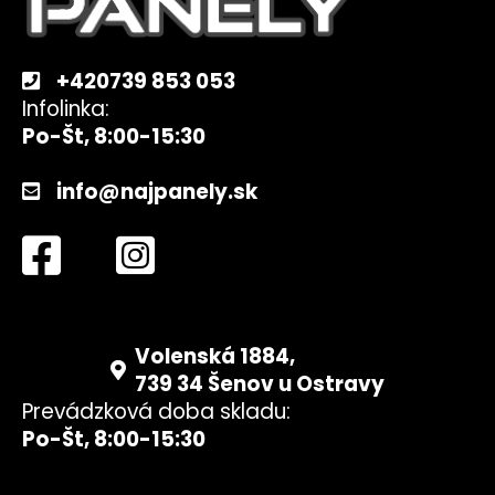
i
e
+420739 853 053
Infolinka:
Po-Št, 8:00-15:30
info@najpanely.sk
Volenská 1884,
739 34 Šenov u Ostravy
Prevádzková doba skladu:
Po-Št, 8:00-15:30