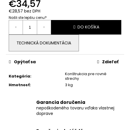
č
€34,57
a
€28,57 bez DPH
m
Našli ste lepšiu cenu?
e
Jednotková
DO KOŠÍKA
cena:
PYLONTECH
-
TECHNICKÁ DOKUMENTÁCIA
FORCE
H2
BATÉRIA
(3,55KWH)
Opýtať sa
Zdieľať
FH9637M
Konštrukcia pre rovné
€897,96
Kategória
:
strechy
Hmotnosť
:
3 kg
Garancia doručenia
nepoškodeného tovaru vďaka vlastnej
doprave