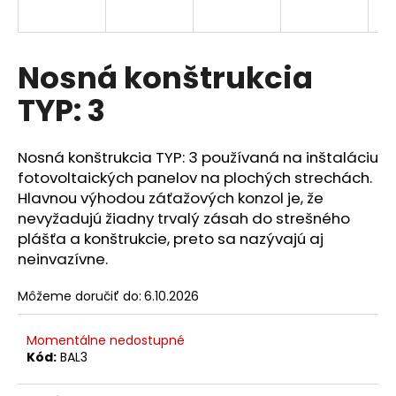
á
j
s
Nosná konštrukcia
ť
TYP: 3
?
Nosná konštrukcia TYP: 3 používaná na inštaláciu
fotovoltaických panelov na plochých strechách.
Hlavnou výhodou záťažových konzol je, že
HĽADAŤ
nevyžadujú žiadny trvalý zásah do strešného
plášťa a konštrukcie, preto sa nazývajú aj
neinvazívne.
O
Môžeme doručiť do:
6.10.2026
d
p
o
Momentálne nedostupné
r
Kód:
BAL3
ú