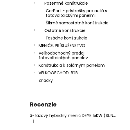
Pozemné konštrukcie
CarPort - prístrešky pre autá s
fotovoltaickými panelmi
Šikmé samostatné konštrukcie
Ostatné konštrukcie
Fasádne konštrukcie
MENIČE, PRÍSLUŠENSTVO
Veľkoobchodný predaj
fotovoltaických panelov
Konštrukcia k solárnym panelom
VELKOOBCHOD, B2B
Značky
Recenzie
3-fázový hybridný menič DEYE 15KW (SUN-15K-SG05LP3-EU-SM2)
|
Hodnotenie produktu je 5 z 5 hviezdičiek.