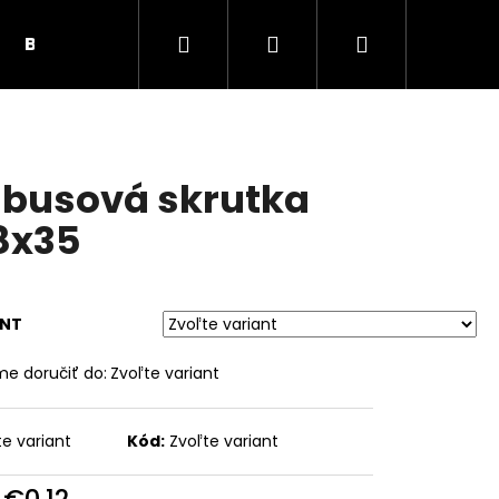
Hľadať
Prihlásenie
Nákupný
BUNKY, PRÍSLUŠENSTVO
SOLÁRNE PANELY
košík
busová skrutka
8x35
ANT
e doručiť do:
Zvoľte variant
Nasledujúce
te variant
Kód:
Zvoľte variant
d
€0,12