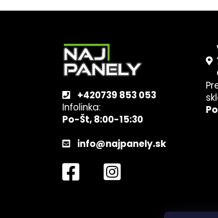
Z
á
p
ä
t
Pr
i
+420739 853 053
sk
e
Infolinka:
Po
Po-Št, 8:00-15:30
info@najpanely.sk