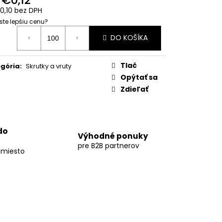
KONŠTRUKCIA PRE 12
IZONTÁLNEJ POLOHE
0,10
bez DPH
 ste lepšiu cenu?
otková
DO KOŠÍKA
:
Tlač
gória
:
Skrutky a vruty
Opýtať sa
Zdieľať
do
Výhodné ponuky
pre B2B partnerov
 miesto