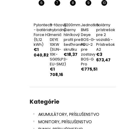
NOSNÁ KONŠTRUKCIA 15ST.
€15,92
Pylontech
3-fázový
2200mm
Jednotka
Solárny
- batéria
hybridný
Čierny
BMS
prístrešok
Force H3
menič
hliníkový
Deye
pre 2
(5,12
DEYE
profil pre
BOS-G-
vozidlá -
kWh)
10KW
šesťhrannú
PDU-2
Prístrešok
€1
(SUN-
skrutku
pre
A2
10K-
€18,37
zostavy
€3
040,82
SG05LP3-
BOS-G
673,47
EU-SM2)
Pro
€1
€775,51
708,16
Preskočiť
kategórie
Kategórie
AKUMULÁTORY, PRÍSLUŠENSTVO
MONITORY, PRÍSLUŠENSTVO