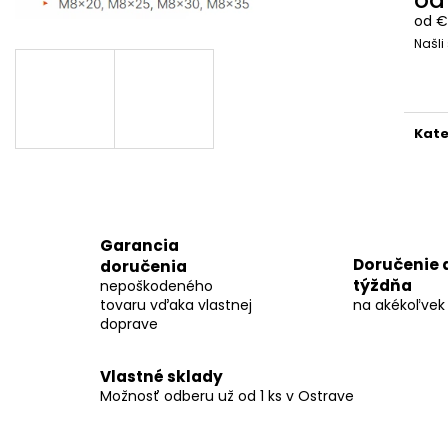
POZEMNÁ ŠIKMÁ KONŠTRUKCIA PRE 48
POZEMNÁ ŠIKMÁ 
PANELOV V HORIZONTÁLNEJ POLOHE
PANELOV V HOR
od
€
Našli
€2 775,51
€816,33
Jedn
cena
Kate
Garancia
Doručenie 
doručenia
týždňa
nepoškodeného
tovaru vďaka vlastnej
na akékoľvek
doprave
Vlastné sklady
Možnosť odberu už od 1 ks v Ostrave