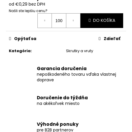
č
od
€0,29
bez DPH
a
Našli ste lepšiu cenu?
m
Jednotková
e
DO KOŠÍKA
cena:
SOLÁRNY
Opýtať sa
Zdieľať
PRÍSTREŠOK
PRE
Kategória
:
Skrutky a vruty
2
VOZIDLÁ
-
CARPORT
Garancia doručenia
S2
nepoškodeného tovaru vďaka vlastnej
doprave
€4
897,96
Doručenie do týždňa
na akékoľvek miesto
Výhodné ponuky
pre B2B partnerov