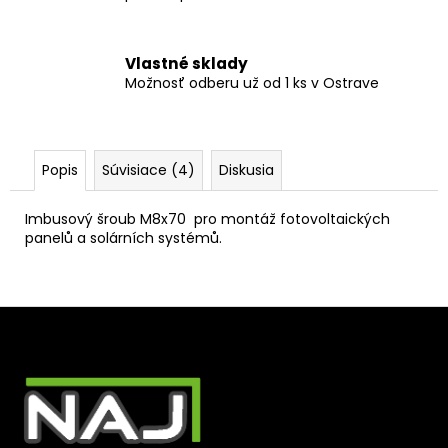
Vlastné sklady
Možnosť odberu už od 1 ks v Ostrave
Popis
Súvisiace (4)
Diskusia
Imbusový šroub M8x70 pro montáž fotovoltaických
panelů a solárních systémů.
Z
á
p
ä