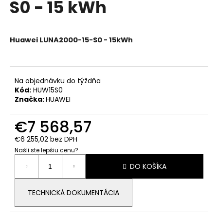
S0 - 15 kWh
á
j
s
Huawei LUNA2000-15-S0 - 15kWh
ť
?
Na objednávku do týždňa
Kód:
HUW15S0
Značka:
HUAWEI
HĽADAŤ
€7 568,57
€6 255,02 bez DPH
Našli ste lepšiu cenu?
O
Jednotková
d
DO KOŠÍKA
cena:
p
o
TECHNICKÁ DOKUMENTÁCIA
r
ú