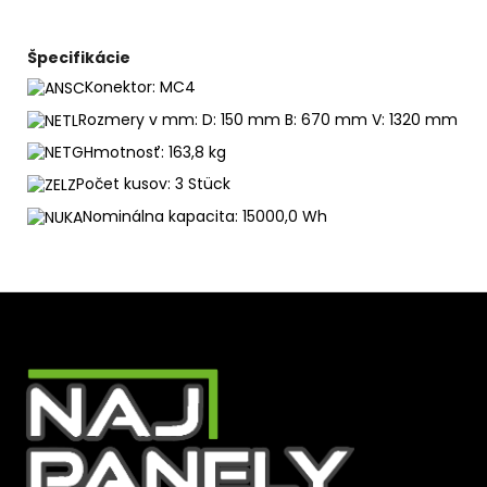
Špecifikácie
Konektor: MC4
Rozmery v mm: D: 150 mm B: 670 mm V: 1320 mm
Hmotnosť: 163,8 kg
Počet kusov: 3 Stück
Nominálna kapacita: 15000,0 Wh
Z
á
p
ä
t
i