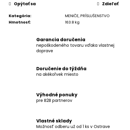
č
Opýtať sa
Zdieľať
a
m
Kategória
:
MENIČE, PRÍSLUŠENSTVO
e
Hmotnosť
:
163.8 kg
POZEMNÁ
Garancia doručenia
ŠIKMÁ
nepoškodeného tovaru vďaka vlastnej
KONŠTRUKCIA
doprave
PRE
10
PANELOV
VO
Doručenie do týždňa
VERTIKÁLNOM
na akékoľvek miesto
SMERE
€693,88
Výhodné ponuky
pre B2B partnerov
Vlastné sklady
Možnosť odberu už od 1 ks v Ostrave