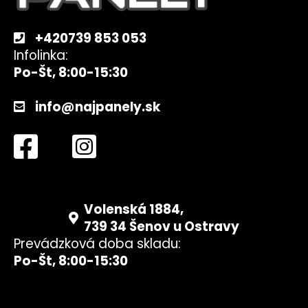
e
+420739 853 053
Infolinka:
Po-Št, 8:00-15:30
info@najpanely.sk
Volenská 1884,
739 34 Šenov u Ostravy
Prevádzková doba skladu:
Po-Št, 8:00-15:30