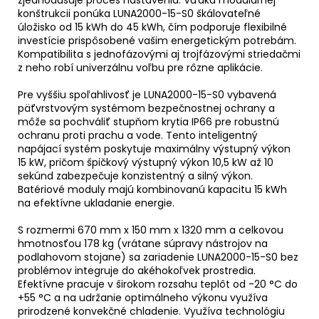
zjednodušuje proces nastavenia. Vďaka modulárnej
konštrukcii ponúka LUNA2000-15-S0 škálovateľné
úložisko od 15 kWh do 45 kWh, čím podporuje flexibilné
investície prispôsobené vašim energetickým potrebám.
Kompatibilita s jednofázovými aj trojfázovými striedačmi
z neho robí univerzálnu voľbu pre rôzne aplikácie.
Pre vyššiu spoľahlivosť je LUNA2000-15-S0 vybavená
päťvrstvovým systémom bezpečnostnej ochrany a
môže sa pochváliť stupňom krytia IP66 pre robustnú
ochranu proti prachu a vode. Tento inteligentný
napájací systém poskytuje maximálny výstupný výkon
15 kW, pričom špičkový výstupný výkon 10,5 kW až 10
sekúnd zabezpečuje konzistentný a silný výkon.
Batériové
moduly
majú kombinovanú kapacitu 15 kWh
na efektívne ukladanie energie.
S rozmermi 670 mm x 150 mm x 1320 mm a celkovou
hmotnosťou 178 kg (vrátane súpravy nástrojov na
podlahovom stojane) sa zariadenie LUNA2000-15-S0 bez
problémov integruje do akéhokoľvek prostredia.
Efektívne pracuje v širokom rozsahu teplôt od -20 °C do
+55 °C a na udržanie optimálneho výkonu využíva
prirodzené konvekčné chladenie. Využíva technológiu