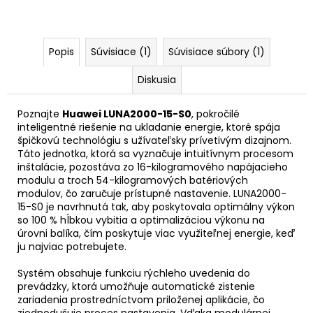
Popis
Súvisiace (1)
Súvisiace súbory (1)
Diskusia
Poznajte
Huawei LUNA2000-15-S0
, pokročilé
inteligentné riešenie na ukladanie energie, ktoré spája
špičkovú technológiu s užívateľsky prívetivým dizajnom.
Táto jednotka, ktorá sa vyznačuje intuitívnym procesom
inštalácie, pozostáva zo 16-kilogramového napájacieho
modulu a troch 54-kilogramových batériových
modulov, čo zaručuje prístupné nastavenie. LUNA2000-
15-S0 je navrhnutá tak, aby poskytovala optimálny výkon
so 100 % hĺbkou vybitia a optimalizáciou výkonu na
úrovni balíka, čím poskytuje viac využiteľnej energie, keď
ju najviac potrebujete.
Systém obsahuje funkciu rýchleho uvedenia do
prevádzky, ktorá umožňuje automatické zistenie
zariadenia prostredníctvom priloženej aplikácie, čo