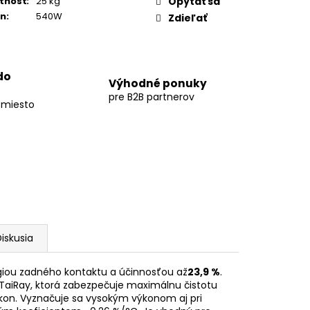
tnosť
:
25 kg
Opýtať sa
on
:
540W
Zdieľať
do
Výhodné ponuky
pre B2B partnerov
 miesto
iskusia
iou zadného kontaktu a účinnosťou až
23,9 %
.
 TaiRay, ktorá zabezpečuje maximálnu čistotu
kon. Vyznačuje sa vysokým výkonom aj pri