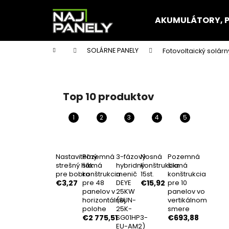
K
Prejsť
na
o
AKUMULÁTORY, 
obsah
Späť
Späť
š
do
do
í
Domov
SOLÁRNE PANELY
Fotovoltaický solár
k
obchodu
obchodu
B
o
č
Top 10 produktov
n
ý
p
a
n
Nastaviteľný
Pozemná
3-fázový
Nosná
Pozemná
strešný hák
šikmá
hybridný
konštrukcia
šikmá
e
pre bobra
konštrukcia
menič
15st.
konštrukcia
l
€3,27
pre 48
DEYE
€15,92
pre 10
panelov v
25KW
panelov vo
horizontálnej
(SUN-
vertikálnom
polohe
25K-
smere
€2 775,51
SG01HP3-
€693,88
EU-AM2)