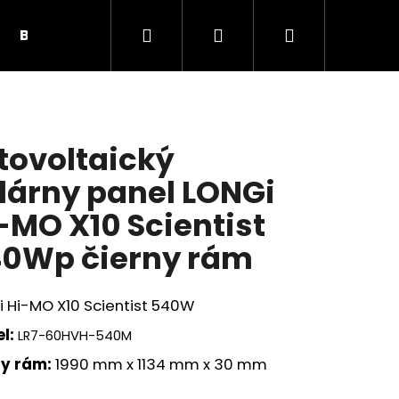
Hľadať
Prihlásenie
Nákupný
BUNKY, PRÍSLUŠENSTVO
SOLÁRNE PANELY
košík
tovoltaický
lárny panel LONGi
-MO X10 Scientist
0Wp čierny rám
 Hi-MO X10 Scientist 540W
l:
LR7-60HVH-540M
Nasledujúce
ny rám:
1990 mm x 1134 mm x 30 mm