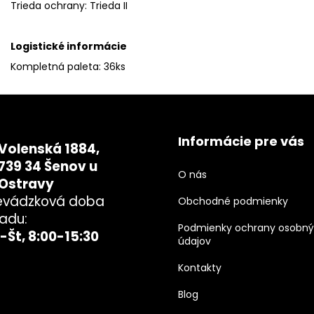
Trieda ochrany
:
Trieda II
Logistické informácie
Kompletná paleta: 36ks
Informácie pre vás
Volenská 1884,
739 34 Šenov u
O nás
Ostravy
evádzková doba
Obchodné podmienky
ladu:
Podmienky ochrany osobn
-Št, 8:00-15:30
údajov
Kontakty
Blog