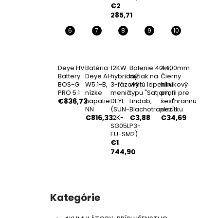
NASTAVITEĽNÝ STREŠNÝ HÁK PRE BOBRA
€2
€3,27
285,71
Deye HV
Batéria
12KW
Balenie 40ks,
4400mm
Battery
Deye AI-
hybridný
držiak na
Čierny
BOS-G
W5.1-B,
3-fázový
vlnitú lepenku
hliníkový
PRO 5.1
nízke
menič
typu "Satjam,
profil pre
€836,73
napätie
DEYE
Lindab,
šesťhrannú
NN
(SUN-
Blachotrapez"
skrutku
€816,33
12K-
€3,88
€34,69
SG05LP3-
EU-SM2)
€1
744,90
Preskočiť
kategórie
Kategórie