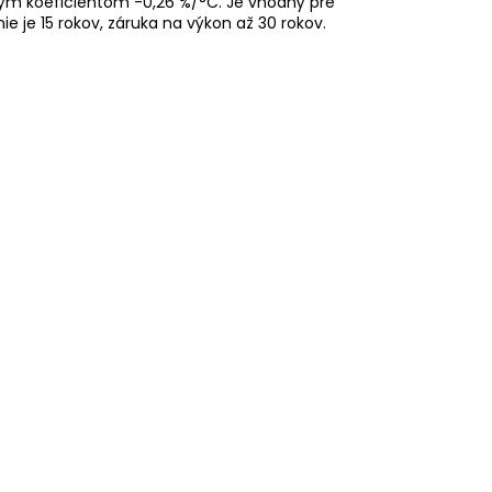
tným koeficientom -0,26 %/°C. Je vhodný pre
e je 15 rokov, záruka na výkon až 30 rokov.