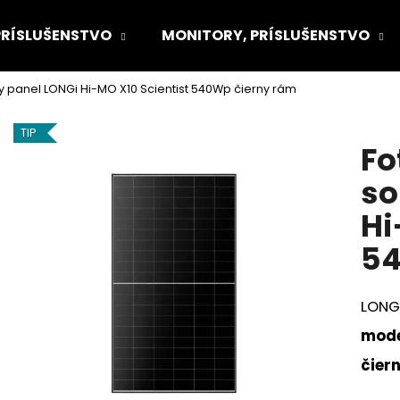
PRÍSLUŠENSTVO
MONITORY, PRÍSLUŠENSTVO
ny panel LONGi Hi-MO X10 Scientist 540Wp čierny rám
Čo potrebujete nájsť?
TIP
Fo
HĽADAŤ
so
Hi
Odporúčame
54
LONGi
mode
čier