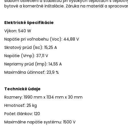
slabom osvetlení a stabilitou pri vysokých teplotách s teplo
bytové a komerčné inštalácie. Záruka na materiál a spracovani
Elektrické špecifikácie
Výkon: 540 W
Napätie pri voľnobehu (Voc)
:
44,88 V
Skratový prúd
(Isc)
:
15,25 A
Napätie (Vmp): 37,11 V
Nepriamy prúd (Imp)
:
14,55 A
Maximálna účinnosť
:
23,9 %
Technické údaje
Rozmery: 1990 mm x 1134 mm x 30 mm
Hmotnosť: 25 kg
Počet článkov
: 120
Maximálne napätie systému
:
1500 V