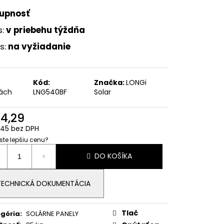
IDNÝ MENIČ DEYE 25KW
HP3-EU-AM2)
upnosť
s:
v priebehu týždňa
s:
na vyžiadanie
Kód:
Značka:
LONGi
ách
LNG540BF
Solar
14,29
45 bez DPH
 ste lepšiu cenu?
otková
DO KOŠÍKA
:
TECHNICKÁ DOKUMENTÁCIA
Tlač
gória
:
SOLÁRNE PANELY