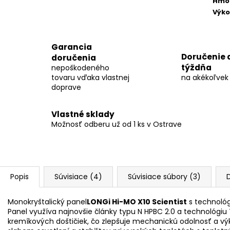
Hmo
Výk
Garancia
Doručenie 
doručenia
týždňa
nepoškodeného
tovaru vďaka vlastnej
na akékoľvek
doprave
Vlastné sklady
Možnosť odberu už od 1 ks v Ostrave
Popis
Súvisiace (4)
Súvisiace súbory (3)
D
Monokryštalický panel
LONGi Hi-MO X10 Scientist
s technológ
Panel využíva najnovšie články typu N HPBC 2.0 a technológiu
kremíkových doštičiek, čo zlepšuje mechanickú odolnosť a vý