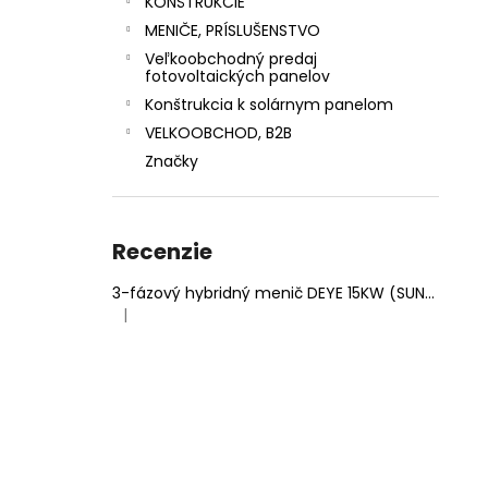
KONŠTRUKCIE
MENIČE, PRÍSLUŠENSTVO
Veľkoobchodný predaj
fotovoltaických panelov
Konštrukcia k solárnym panelom
VELKOOBCHOD, B2B
Značky
Recenzie
3-fázový hybridný menič DEYE 15KW (SUN-15K-SG05LP3-EU-SM2)
|
Hodnotenie produktu je 5 z 5 hviezdičiek.