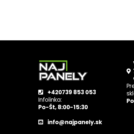
Z
á
p
ä
t
Pr
i
+420739 853 053
sk
e
Infolinka:
Po
Po-Št, 8:00-15:30
info@najpanely.sk