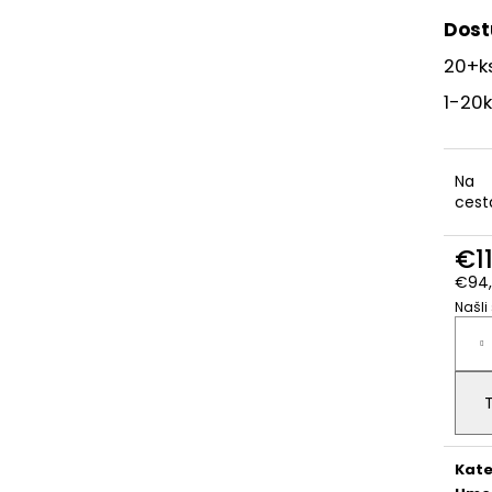
POZEMNÁ ŠIKMÁ KONŠTRUKCIA PRE 48
3-FÁZOVÝ HYBR
PANELOV V HORIZONTÁLNEJ POLOHE
(SUN-25K-SG01
Dost
€2 775,51
€2 285,71
20+k
1-20k
Na
cest
€1
€94,
Našli
Jedn
cena
Kate