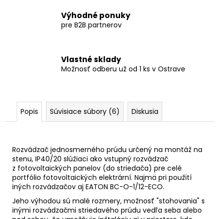
Výhodné ponuky
pre B2B partnerov
Vlastné sklady
Možnosť odberu už od 1 ks v Ostrave
Popis
Súvisiace súbory (6)
Diskusia
Rozvádzač jednosmerného prúdu určený na montáž na
stenu, IP40/20 slúžiaci ako vstupný rozvádzač
z fotovoltaických panelov (do striedača) pre celé
portfólio fotovoltaických elektrární. Najmä pri použití
iných rozvádzačov aj EATON BC-O-1/12-ECO.
Jeho výhodou sú malé rozmery, možnosť "stohovania" s
inými rozvádzačmi striedavého prúdu vedľa seba alebo