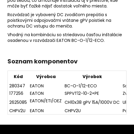
pod sebou, čo umožňuje inštaláciu aj v priestore, kde
môže byť ťažké nájsť dostatok voľného miesta.
Rozvádzač je vybavený DC zvodičom prepätia s
poistkovými odpojovačmi vrátane gPV poistiek na
ochranu DC vstupu do meniča.
Vhodný na kombináciu so striedavou časťou inštalácie
osadenou v rozvádzači EATON BC-O-1/12-ECO.
Soznam komponentov
Kód
Výrobca
Výrobok
280347
EATON
BC-O-1/12-ECO
Sadro
177256
EATON
SPPVT12-10-2+PE
Zvodi
EATON/ETI/OEZ
2625085
CH10x38 gPV 15A/1000V DC
Ultra
CHPV2U
EATON
CHPV2U
Poist