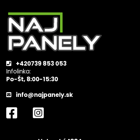
Z
á
p
ä
t
i
e
+420739 853 053
Infolinka:
Po-Št, 8:00-15:30
info@najpanely.sk