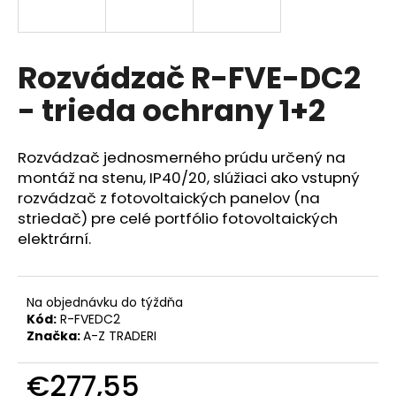
á
j
s
Rozvádzač R-FVE-DC2
ť
- trieda ochrany 1+2
?
Rozvádzač jednosmerného prúdu určený na
montáž na stenu, IP40/20, slúžiaci ako vstupný
rozvádzač z fotovoltaických panelov (na
HĽADAŤ
striedač) pre celé portfólio fotovoltaických
elektrární.
O
d
Na objednávku do týždňa
p
Kód:
R-FVEDC2
Značka:
A-Z TRADERI
o
r
€277,55
ú