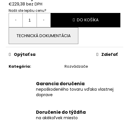
č
€229,38 bez DPH
a
Našli ste lepšiu cenu?
m
Jednotková
e
DO KOŠÍKA
cena:
TECHNICKÁ DOKUMENTÁCIA
DEYE
HV
BATTERY
BOS-
Opýtať sa
Zdieľať
G
PRO
5.1
Kategória
:
Rozvádzače
€836,73
Garancia doručenia
nepoškodeného tovaru vďaka vlastnej
doprave
Doručenie do týždňa
na akékoľvek miesto