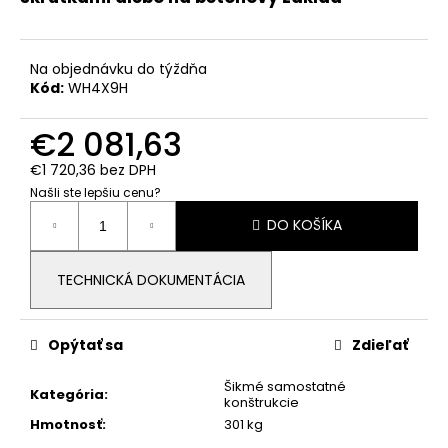
č
a
m
e
Na objednávku do týždňa
Kód:
WH4X9H
PYLONTECH
€2 081,63
-
BATÉRIA
€1 720,36 bez DPH
FORCE
Našli ste lepšiu cenu?
H3
Jednotková
(5,12
DO KOŠÍKA
cena:
KWH)
€1
040,82
TECHNICKÁ DOKUMENTÁCIA
Opýtať sa
Zdieľať
Šikmé samostatné
Kategória
:
konštrukcie
Hmotnosť
:
301 kg