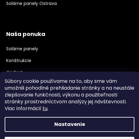
Solárne panely Ostrava
Naša ponuka
Solárne panely
Konštrukcie
CarPort
Súbory cookie používame na to, aby sme vám
Meniče, Príslušenstvo
umožnili pohodlné prehliadanie stránky a na neustále
zlepšovanie funkčnosti, výkonu a použiteľnosti
Velkoobchod, B2B
stránky prostredníctvom analýzy jej návštevnosti.
Veľkoobchodná spolupráca
Viac informácií
tu
.
Nastavenie
Vytvoril Shoptet