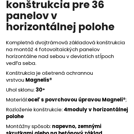
konštrukcia pre 36
á
panelov v
j
s
horizontálnej polohe
ť
?
Kompletná dvojtrámová základová konštrukcia
na montáž 4 fotovoltaických panelov
horizontálne nad sebou v deviatich stĺpoch
vedľa seba.
HĽADAŤ
Konštrukcia je ošetrená ochrannou
vrstvou
Magnelis®
Uhol sklonu:
30
°
O
Materiál:
oceľ s povrchovou úpravou Magneli®
;
d
p
Rozloženie konštrukcie:
4
moduly
v horizontálnej
o
polohe
r
Montážny spôsob:
napevno, zemnými
ú
skrutkami alebo na betónový základ