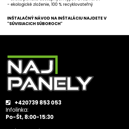
- ekologické zloženie, 100 % recyklovateľný
INŠTALAČNÝ NÁVOD NA INŠTALÁCIU NAJDETE V
"SÚVISIACICH SÚBOROCH"
Z
á
p
ä
t
i
e
+420739 853 053
Infolinka:
Po-Št, 8:00-15:30