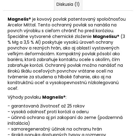
Diskusia (1)
Magnelis®
je kovový povlak patentovaný spoločnosťou
Arcelor Mittal. Tento ochranný povlak sa nanáša na
povrch výrobku s cieľom chrániť ho pred koróziou.
Špeciálne vytvorené chemické zloženie
Magnelisu®
(3
% Mg a 3,5 % Al) poskytuje vysokú úroveň ochrany
povrchov a rezných hrán, ako aj oblastí vystavených
veľkým deformáciám. Kompaktný povlak pôsobí ako
bariéra, ktorá zabraňuje kontaktu ocele s okolím, čím
zabraňuje korózii. Ochranný povlak možno nanášať na
širokú škálu oceľových povrchov vrátane ocelí na
tvárnenie za studena a hlboké ťahanie, ako aj na
konštrukčnú oceľ a vysokopevnostnú nízkolegovanú
oceľ.
Výhody povlaku
Magnelis®
:
- garantovaná životnosť až 25 rokov
- vysoká odolnosť proti korózii a oderu
- účinná ochrana aj pri zakopaní do zeme (podzemná
inštalácia)
- samoregeneračný účinok na ochranu hrán
- široká ponuka dostupných typov a rozmerov