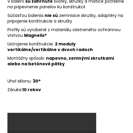
V balení
sú zahrnuté
svorky, skrutky a matice potrebné
na pripevnenie panelov ku konštrukcii
Súčasťou balenia
nie sú
zemniace skrutky, adaptéry na
pripojenie konštrukcie a skrutky
Profily sú vyrobené z materiálu ošetreného ochrannou
vrstvou
Magnelis®
Ustrojenie konštrukcie:
2
moduly
vertikálne/vertikálne v dvoch radoch
Montážny spôsob:
napevno, zemnými skrutkami
alebo na betónové pätky
Uhol sklonu:
30
°
Záruka:
10 rokov