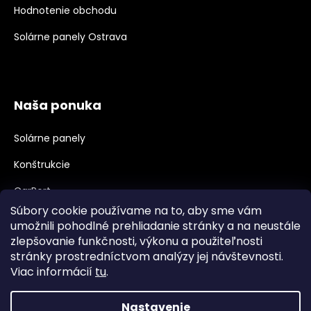
Hodnotenie obchodu
Solárne panely Ostrava
Naša ponuka
Solárne panely
Konštrukcie
CarPort
Súbory cookie používame na to, aby sme vám
Meniče, Príslušenstvo
umožnili pohodlné prehliadanie stránky a na neustále
zlepšovanie funkčnosti, výkonu a použiteľnosti
Velkoobchod, B2B
stránky prostredníctvom analýzy jej návštevnosti.
Veľkoobchodná spolupráca
Viac informácií
tu
.
Nastavenie