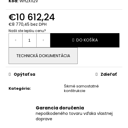
č
Kód:
WH2X112V
a
m
€10 612,24
e
€8 770,45 bez DPH
Našli ste lepšiu cenu?
Jednotková
BATÉRIA
DO KOŠÍKA
cena:
DEYE
RW-
F10.2-
B,
TECHNICKÁ DOKUMENTÁCIA
NÍZKE
NAPÄTIE
NN
Opýtať sa
Zdieľať
€2
244,90
Šikmé samostatné
Kategória
:
konštrukcie
Garancia doručenia
nepoškodeného tovaru vďaka vlastnej
doprave