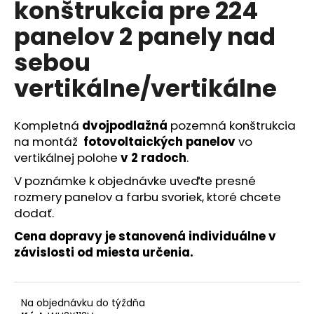
konštrukcia pre 224
á
panelov 2 panely nad
j
s
sebou
ť
vertikálne/vertikálne
?
Kompletná
dvojpodlažná
pozemná konštrukcia
na montáž
fotovoltaických panelov
vo
vertikálnej polohe
v 2 radoch
.
HĽADAŤ
V poznámke k objednávke uveďte presné
rozmery panelov a farbu svoriek, ktoré chcete
dodať.
O
Cena dopravy je stanovená individuálne v
d
závislosti od miesta určenia.
p
o
r
ú
Na objednávku do týždňa