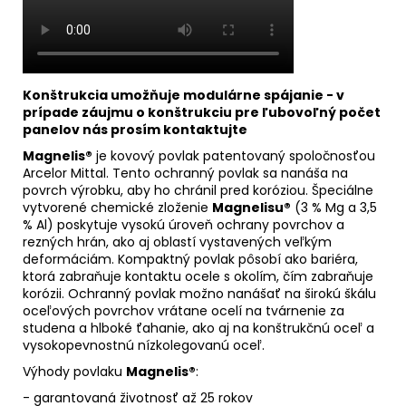
Konštrukcia umožňuje modulárne spájanie - v
prípade záujmu o konštrukciu pre ľubovoľný počet
panelov nás prosím kontaktujte
Magnelis®
je kovový povlak patentovaný spoločnosťou
Arcelor Mittal. Tento ochranný povlak sa nanáša na
povrch výrobku, aby ho chránil pred koróziou. Špeciálne
vytvorené chemické zloženie
Magnelisu®
(3 % Mg a 3,5
% Al) poskytuje vysokú úroveň ochrany povrchov a
rezných hrán, ako aj oblastí vystavených veľkým
deformáciám. Kompaktný povlak pôsobí ako bariéra,
ktorá zabraňuje kontaktu ocele s okolím, čím zabraňuje
korózii. Ochranný povlak možno nanášať na širokú škálu
oceľových povrchov vrátane ocelí na tvárnenie za
studena a hlboké ťahanie, ako aj na konštrukčnú oceľ a
vysokopevnostnú nízkolegovanú oceľ.
Výhody povlaku
Magnelis®
:
- garantovaná životnosť až 25 rokov