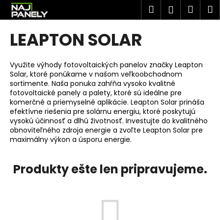
K
Prejsť
Hľadať
Náku
M
Prihlásen
na
o
obsah
Späť
Späť
košík
š
LEAPTON SOLAR
í
Č
k
o
Využite výhody fotovoltaických panelov značky Leapton
Solar, ktoré ponúkame v našom veľkoobchodnom
p
sortimente. Naša ponuka zahŕňa vysoko kvalitné
o
fotovoltaické panely a palety, ktoré sú ideálne pre
t
komerčné a priemyselné aplikácie. Leapton Solar prináša
efektívne riešenia pre solárnu energiu, ktoré poskytujú
r
vysokú účinnosť a dlhú životnosť. Investujte do kvalitného
e
obnoviteľného zdroja energie a zvoľte Leapton Solar pre
maximálny výkon a úsporu energie.
b
u
j
Produkty ešte len pripravujeme.
e
t
e
n