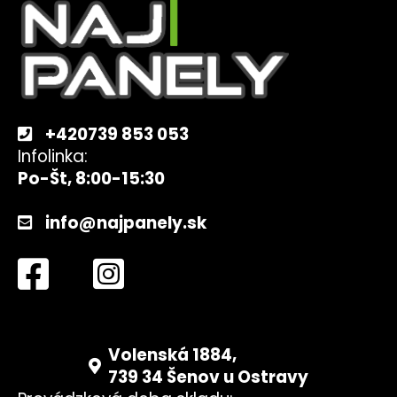
p
ä
t
i
e
+420739 853 053
Infolinka:
Po-Št, 8:00-15:30
info@najpanely.sk
Volenská 1884,
739 34 Šenov u Ostravy