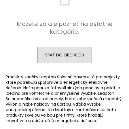
á
j
s
Môžete sa ale pozrieť na ostatné
ť
kategórie.
?
SPÄŤ DO OBCHODU
HĽADAŤ
Produkty značky Leapton Solar sú navrhnuté pre projekty,
ktoré potrebujú spoľahlivé a energeticky efektívne
riešenia. Naša ponuka fotovoltaických panelov a paliet je
O
ideálna pre komerčné a priemyselné využitie. Leapton
d
Solar ponúka kvalitné panely, ktoré zabezpečujú dlhodobý
p
výkon a nízke náklady na údržbu. Vďaka vysokej
energetickej účinnosti a kvalitným materiálom sú tieto
o
produkty skvelou voľbou pre firmy, ktoré hľadajú
r
inovatívne a udržateľné energetické riešenia.
ú