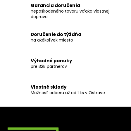
č
Garancia doručenia
a
nepoškodeného tovaru vďaka vlastnej
m
doprave
e
Doručenie do týždňa
DRŽIAK
na akékoľvek miesto
VLNITÉHO
PLECHU
TYPU
"SATJAM,
Výhodné ponuky
LINDAB,
pre B2B partnerov
BLACHOTRAPEZ"
€3,67
Vlastné sklady
Možnosť odberu už od 1 ks v Ostrave
Z
á