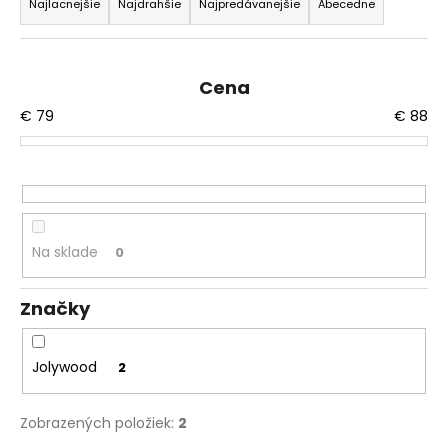
a
Najlacnejšie
Najdrahšie
Najpredávanejšie
Abecedne
á
d
j
e
s
n
Cena
ť
i
€
79
€
88
?
e
p
r
o
HĽADAŤ
d
Na sklade
0
u
k
Značky
t
O
d
o
p
v
Jolywood
2
o
r
Zobrazených položiek:
2
ú