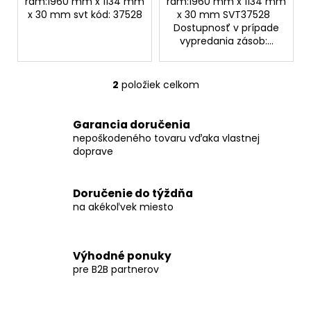
rám:1960 mm x 1134 mm
rám:1960 mm x 1134 mm
x 30 mm svt kód: 37528
x 30 mm SVT37528
Dostupnosť v prípade
vypredania zásob:...
2
položiek celkom
O
v
l
Garancia doručenia
á
nepoškodeného tovaru vďaka vlastnej
d
doprave
a
c
Doručenie do týždňa
i
na akékoľvek miesto
e
p
r
Výhodné ponuky
v
pre B2B partnerov
k
y
v