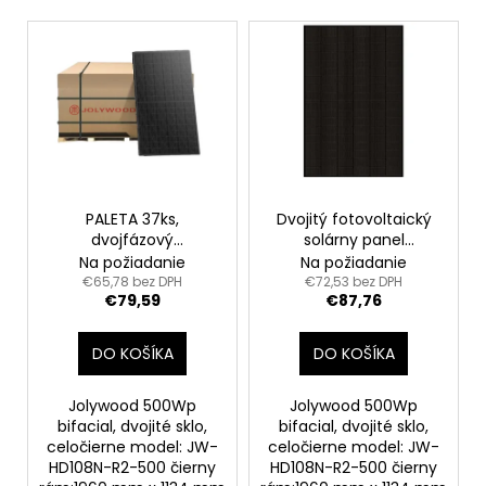
č
V
a
m
ý
e
p
i
s
DRŽIAK
VLNITÉHO
p
PLECHU
r
TYPU
"SATJAM,
o
PALETA 37ks,
Dvojitý fotovoltaický
LINDAB,
dvojfázový
solárny panel
d
BLACHOTRAPEZ"
fotovoltaický solárny
Jolywood 500Wp,
Na požiadanie
Na požiadanie
u
€3,67
panel Jolywood
čierny
€65,78 bez DPH
€72,53 bez DPH
€79,59
€87,76
500Wp, čierny
k
t
DO KOŠÍKA
DO KOŠÍKA
o
v
Jolywood 500Wp
Jolywood 500Wp
bifacial, dvojité sklo,
bifacial, dvojité sklo,
celočierne model: JW-
celočierne model: JW-
HD108N-R2-500 čierny
HD108N-R2-500 čierny