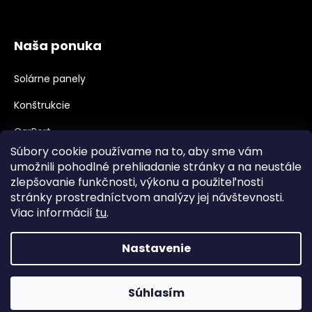
Naša ponuka
Solárne panely
Konštrukcie
CarPort
Súbory cookie používame na to, aby sme vám
Meniče, Príslušenstvo
umožnili pohodlné prehliadanie stránky a na neustále
zlepšovanie funkčnosti, výkonu a použiteľnosti
Velkoobchod, B2B
stránky prostredníctvom analýzy jej návštevnosti.
Veľkoobchodná spolupráca
Viac informácií
tu
.
Nastavenie
Vytvoril Shoptet
Súhlasím
Copyright 2026
najpanely.sk
. Všetky práva vyhradené.