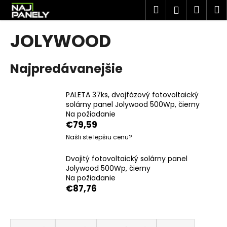
K
Prejsť
Hľadať
Náku
M
Prihlásen
na
o
obsah
Späť
Späť
košík
š
JOLYWOOD
í
Č
k
Najpredávanejšie
o
p
o
PALETA 37ks, dvojfázový fotovoltaický
solárny panel Jolywood 500Wp, čierny
t
Na požiadanie
r
€79,59
e
Našli ste lepšiu cenu?
b
u
Dvojitý fotovoltaický solárny panel
Jolywood 500Wp, čierny
j
Na požiadanie
e
€87,76
t
e
R
n