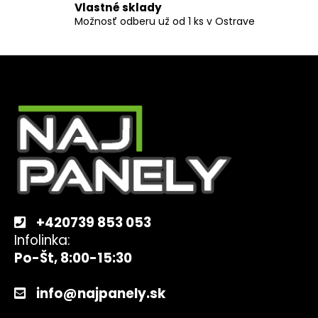
ý
Vlastné sklady
Možnosť odberu už od 1 ks v Ostrave
p
i
s
u
Z
á
p
ä
t
i
e
+420739 853 053
Infolinka:
Po-Št, 8:00-15:30
info@najpanely.sk