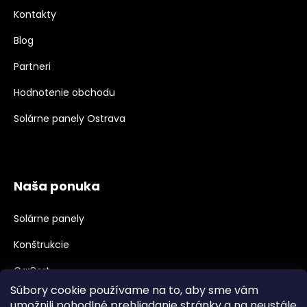
Kontakty
Blog
Partneri
Hodnotenie obchodu
Solárne panely Ostrava
Naša ponuka
Solárne panely
Konštrukcie
CarPort
Súbory cookie používame na to, aby sme vám
Meniče, Príslušenstvo
umožnili pohodlné prehliadanie stránky a na neustále