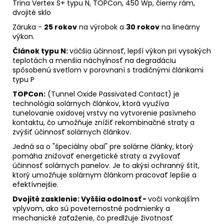
Trina Vertex S+ typu N, TOPCon, 450 Wp, čierny rám,
dvojité sklo
Záruka -
25 rokov
na výrobok a
30 rokov
na lineárny
výkon.
Článok typu N:
väčšia účinnosť, lepší výkon pri vysokých
teplotách a menšia náchylnosť na degradáciu
spôsobenú svetlom v porovnaní s tradičnými článkami
typu P
TOPCon:
(Tunnel Oxide Passivated Contact) je
technológia solárnych článkov, ktorá využíva
tunelovanie oxidovej vrstvy na vytvorenie pasívneho
kontaktu, čo umožňuje znížiť rekombinačné straty a
zvýšiť účinnosť solárnych článkov.
Jedná sa o "špeciálny obal" pre solárne články, ktorý
pomáha znižovať energetické straty a zvyšovať
účinnosť solárnych panelov. Je to akýsi ochranný štít,
ktorý umožňuje solárnym článkom pracovať lepšie a
efektívnejšie.
Dvojité zasklenie:
Vyššia odolnosť -
voči vonkajším
vplyvom, ako sú poveternostné podmienky a
mechanické zaťaženie, čo predlžuje životnosť