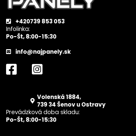
i
e
+420739 853 053
Infolinka:
Po-Št, 8:00-15:30
info@najpanely.sk
Volenská 1884,
739 34 Šenov u Ostravy
Prevádzková doba skladu:
Po-Št, 8:00-15:30