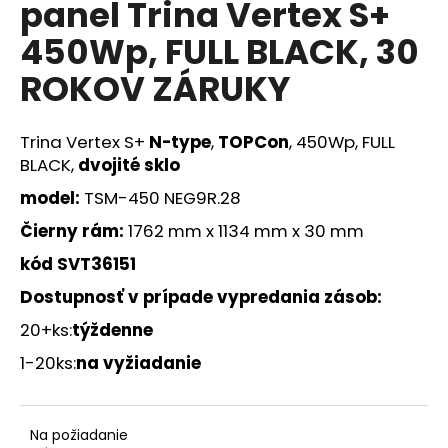
panel Trina Vertex S+
á
450Wp, FULL BLACK, 30
j
s
ROKOV ZÁRUKY
ť
?
Trina Vertex S+
N-type
,
TOPCon
, 450Wp, FULL
BLACK,
dvojité sklo
model:
TSM-450 NEG9R.28
Čierny rám:
1762 mm x 1134 mm x 30 mm
HĽADAŤ
kód
SVT36151
Dostupnosť v prípade vypredania zásob
:
O
20+ks:
týždenne
d
p
1-20ks:
na vyžiadanie
o
r
ú
Na požiadanie