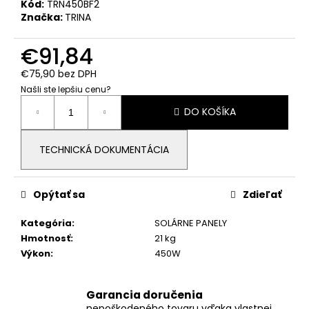
č
Kód:
TRN450BF2
a
Značka:
TRINA
m
e
€91,84
€75,90 bez DPH
BATÉRIA
Našli ste lepšiu cenu?
DEYE
Jednotková
RW-
DO KOŠÍKA
cena:
M6.1-
B,
NÍZKE
TECHNICKÁ DOKUMENTÁCIA
NAPÄTIE
NN
€1
Opýtať sa
Zdieľať
591,84
Kategória
:
SOLÁRNE PANELY
Hmotnosť
:
21 kg
Výkon
:
450W
Garancia doručenia
nepoškodeného tovaru vďaka vlastnej