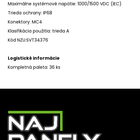
Maximálne systémové napätie
:
1000/1500 VDC (IEC)
Trieda ochrany
:
IP68
Konektory: MC4
Klasifikácia použitia: trieda A
Kód NZU
:
SVT34376
Logistické informácie
Kompletná paleta: 36 ks
Z
á
p
ä
t