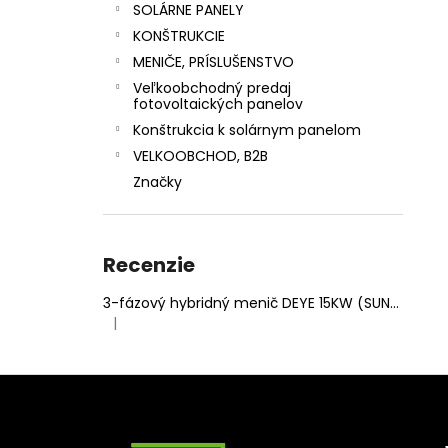
SOLÁRNE PANELY
KONŠTRUKCIE
MENIČE, PRÍSLUŠENSTVO
Veľkoobchodný predaj
fotovoltaických panelov
Konštrukcia k solárnym panelom
VELKOOBCHOD, B2B
Značky
Recenzie
3-fázový hybridný menič DEYE 15KW (SUN-15K-SG05LP3-EU-SM2)
|
Hodnotenie produktu je 5 z 5 hviezdičiek.
Z
á