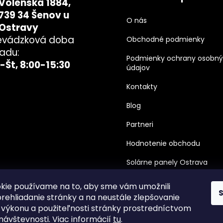
Volenská 1884,
739 34 Šenov u
O nás
Ostravy
evádzková doba
Obchodné podmienky
ladu:
Podmienky ochrany osobn
-Št, 8:00-15:30
údajov
Kontakty
Blog
Partneri
Hodnotenie obchodu
Solárne panely Ostrava
kie používame na to, aby sme vám umožnili
rehliadanie stránky a na neustále zlepšovanie
, výkonu a použiteľnosti stránky prostredníctvom
 návštevnosti. Viac informácií
tu
.