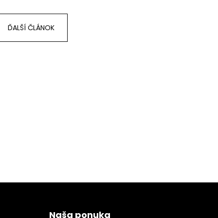
ĎALŠÍ ČLÁNOK
Naša ponuka