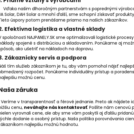
1. Priame vzťahy s výrobcami
OPTIMALIZÁTOR DEYE SUN-XL02-B
BALENIE 40KS, D
LEPENKU TYPU "S
Vďaka našim dlhoročným partnerstvám s poprednými výrobcami s
€55,10
BLACHOTRAPEZ"
JA Solar, DAH Solar a mnohí ďalší, sme schopní získavať produ
€3,88
Tieto úspory potom prenášame priamo na našich zákazníkov.
2. Efektívna logistika a vlastné sklady
V spoločnosti NAJPANELY.SK sme optimalizovali logistické procesy
náklady spojené s distribúciou a skladovaním. Ponúkame aj možn
spôsob, ako ušetriť na nákladoch na dopravu.
3. Zákaznícky servis a podpora
Náš tím služieb zákazníkom je tu, aby vám pomohol nájsť najlepš
obmedzený rozpočet. Ponúkame individuálny prístup a poradenst
najlepšiu možnú cenu.
Naša záruka
Veríme v transparentnosť a férové jednanie. Preto ak nájdete i
nižšiu cenu,
neváhajte nás
kontaktovať
. Pošlite nám cenovú 
nielen vyrovnali cene, ale aby sme vám poskytli aj ďalšiu prida
rýchle dodanie a osobný prístup. Naša politika porovnávania ci
zákazníkom najlepšiu možnú hodnotu.