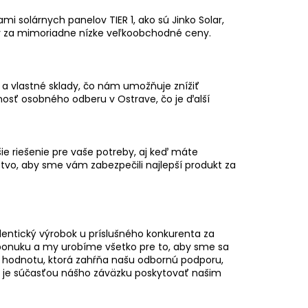
RŽIAK NA VLNITÚ
ATJAM, LINDAB,
olárnych panelov TIER 1, ako sú Jinko Solar,
kty za mimoriadne nízke veľkoobchodné ceny.
 a vlastné sklady, čo nám umožňuje znížiť
osť osobného odberu v Ostrave, čo je ďalší
ie riešenie pre vaše potreby, aj keď máte
vo, aby sme vám zabezpečili najlepší produkt za
dentický výrobok u príslušného konkurenta za
ponuku a my urobíme všetko pre to, aby sme sa
nú hodnotu, ktorá zahŕňa našu odbornú podporu,
en je súčasťou nášho záväzku poskytovať našim