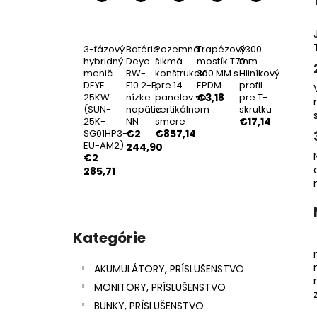
FOTOVOLTAICKÝ SOLÁRNY PANEL
ASTRONERGY 450WP FULL BLACK
BIFACIAL
€95,92
3-fázový
Batéria
Pozemná
Trapézový
3300
hybridný
Deye
šikmá
mostík T70
mm
menič
RW-
konštrukcia
300 MM s
Hliníkový
DEYE
F10.2-B,
pre 14
EPDM
profil
25KW
nízke
panelov vo
€3,18
pre T-
(SUN-
napätie
vertikálnom
skrutku
25K-
NN
smere
€17,14
SG01HP3-
€2
€857,14
EU-AM2)
244,90
€2
285,71
Preskočiť
kategórie
Kategórie
AKUMULÁTORY, PRÍSLUŠENSTVO
MONITORY, PRÍSLUŠENSTVO
BUNKY, PRÍSLUŠENSTVO