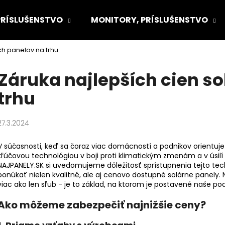
PRÍSLUŠENSTVO
MONITORY, PRÍSLUŠENSTVO
ch panelov na trhu
Čo potrebujete nájsť?
Záruka najlepších cien s
trhu
HĽADAŤ
27.3.2024
Odporúčame
V súčasnosti, keď sa čoraz viac domácností a podnikov orientuje
kľúčovou technológiou v boji proti klimatickým zmenám a v úsilí o
NAJPANELY.SK si uvedomujeme dôležitosť sprístupnenia tejto tech
ponúkať nielen kvalitné, ale aj cenovo dostupné solárne panely. 
viac ako len sľub - je to základ, na ktorom je postavené naše po
Ako môžeme zabezpečiť najnižšie ceny?