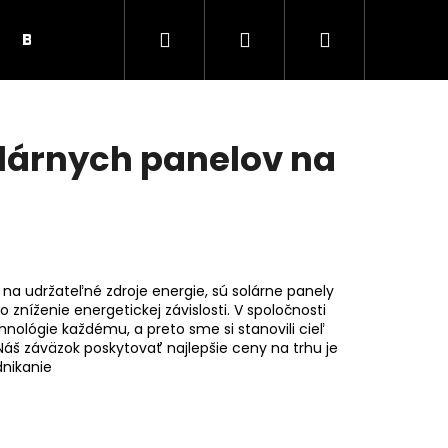
Hľadať
Prihlásenie
Nákupný
BUNKY, PRÍSLUŠENSTVO
SOLÁRNE PANELY
košík
olárnych panelov na
 na udržateľné zdroje energie, sú solárne panely
 zníženie energetickej závislosti. V spoločnosti
nológie každému, a preto sme si stanovili cieľ
Náš záväzok poskytovať najlepšie ceny na trhu je
dnikanie
Nasledujúce