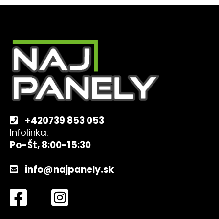
Z
á
p
ä
t
i
e
+420739 853 053
Infolinka:
Po-Št, 8:00-15:30
info@najpanely.sk