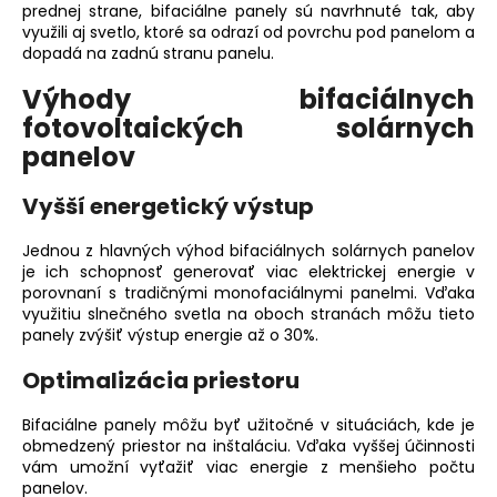
prednej strane,
bifaciálne panely
sú navrhnuté tak, aby
á
využili aj svetlo, ktoré sa odrazí od povrchu pod panelom a
j
dopadá na zadnú stranu panelu.
s
Výhody bifaciálnych
ť
fotovoltaických solárnych
?
panelov
Vyšší energetický výstup
Jednou z hlavných výhod bifaciálnych solárnych panelov
HĽADAŤ
je ich schopnosť generovať viac elektrickej energie v
porovnaní s tradičnými monofaciálnymi panelmi. Vďaka
využitiu slnečného svetla na oboch stranách môžu tieto
panely zvýšiť výstup energie až o 30%.
O
d
Optimalizácia priestoru
p
o
Bifaciálne panely môžu byť užitočné v situáciách, kde je
obmedzený priestor na inštaláciu. Vďaka vyššej účinnosti
r
vám umožní vyťažiť viac energie z menšieho počtu
ú
panelov.