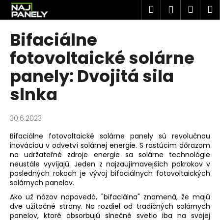
K
Prejsť
Hľadať
Náku
M
Prihlásen
na
o
obsah
Späť
Späť
košík
š
Bifaciálne
í
Č
fotovoltaické solárne
k
o
panely: Dvojitá sila
p
slnka
o
t
r
30.6.2023
e
Bifaciálne fotovoltaické solárne panely
sú revolučnou
b
inováciou v odvetví solárnej energie. S rastúcim dôrazom
u
na udržateľné zdroje energie sa solárne technológie
neustále vyvíjajú. Jeden z najzaujímavejších pokrokov v
j
posledných rokoch je vývoj bifaciálnych fotovoltaických
e
solárnych panelov.
t
Ako už názov napovedá, "bifaciálna" znamená, že majú
e
dve užitočné strany. Na rozdiel od tradičných solárnych
panelov, ktoré absorbujú slnečné svetlo iba na svojej
n