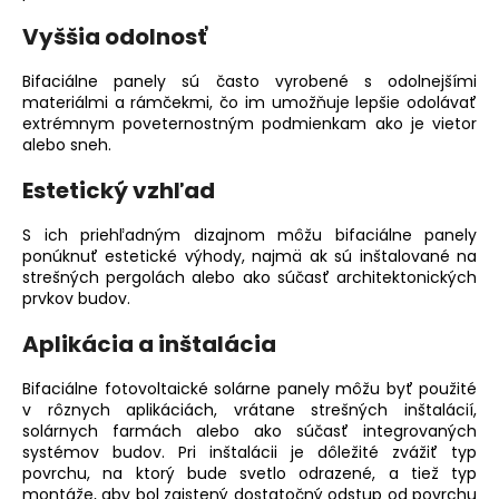
č
a
Vyššia odolnosť
m
e
Bifaciálne panely sú často vyrobené s odolnejšími
materiálmi a rámčekmi, čo im umožňuje lepšie odolávať
extrémnym poveternostným podmienkam ako je vietor
NOSNÁ
alebo sneh.
KONŠTRUKCIA
15ST.
Estetický vzhľad
€15,92
S ich priehľadným dizajnom môžu bifaciálne panely
ponúknuť estetické výhody, najmä ak sú inštalované na
strešných
pergolách alebo ako súčasť architektonických
prvkov budov.
Aplikácia a inštalácia
Bifaciálne fotovoltaické solárne panely môžu byť použité
v rôznych aplikáciách, vrátane
strešných inštalácií
,
solárnych farmách alebo ako súčasť integrovaných
systémov budov. Pri inštalácii je dôležité zvážiť typ
povrchu, na ktorý bude svetlo odrazené, a tiež typ
montáže, aby bol zaistený dostatočný odstup od povrchu