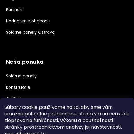
Partneri
Hodnotenie obchodu
Solárne panely Ostrava
Naša ponuka
Solárne panely
Konštrukcie
CarPort
Súbory cookie používame na to, aby sme vám
Meniče, Príslušenstvo
umožnili pohodlné prehliadanie stránky a na neustále
zlepšovanie funkčnosti, výkonu a použiteľnosti
Velkoobchod, B2B
stránky prostredníctvom analýzy jej návštevnosti.
Veľkoobchodná spolupráca
Viac informácií
tu
.