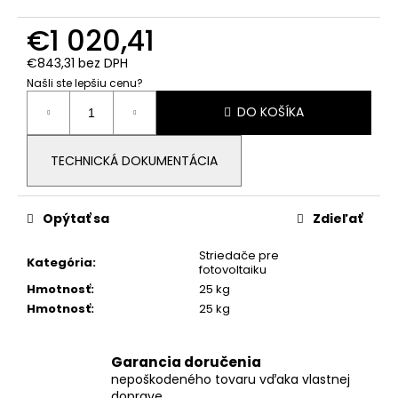
č
a
€1 020,41
m
e
€843,31 bez DPH
Našli ste lepšiu cenu?
Jednotková
DO KOŠÍKA
BATÉRIA
cena:
DEYE
AI-
W5.1-
TECHNICKÁ DOKUMENTÁCIA
B,
NÍZKE
NAPÄTIE
NN
Opýtať sa
Zdieľať
€816,33
Striedače pre
Kategória
:
fotovoltaiku
Hmotnosť
:
25 kg
Hmotnosť
:
25 kg
Garancia doručenia
nepoškodeného tovaru vďaka vlastnej
doprave