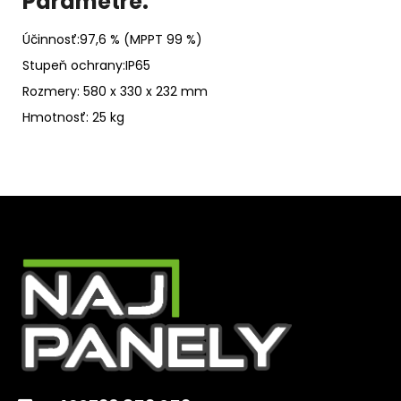
Parametre:
Účinnosť:97,6 % (MPPT 99 %)
Stupeň ochrany:IP65
Rozmery: 580 x 330 x 232 mm
Hmotnosť: 25 kg
Z
á
p
ä
t
i
e