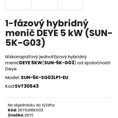
á
j
s
1-fázový hybridný
ť
menič DEYE 5 kW (SUN-
?
5K-G03)
Nízkonapäťový jednofázový hybridný
HĽADAŤ
menič
DEYE 5KW
(
SUN-5K-G03
) od spoločnosti
Deye.
Model:
SUN-5K-SG03LP1-EU
O
Kód:
SVT30543
d
p
o
Na objednávku do týždňa
r
Kód:
DEYSUN5KG03
ú
Značka:
DEYE