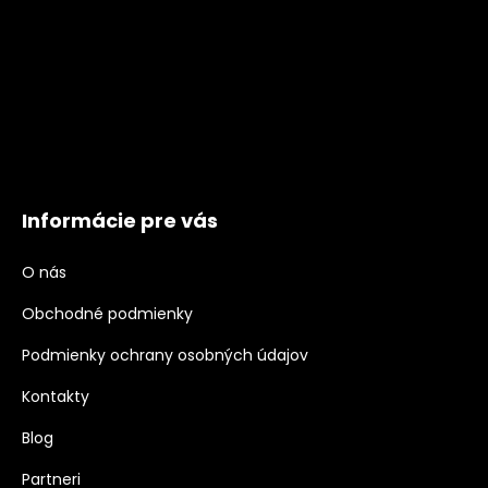
č
a
m
e
POZEMNÁ
ŠIKMÁ
KONŠTRUKCIA
PRE
48
Informácie pre vás
PANELOV
V
HORIZONTÁLNEJ
O nás
POLOHE
Obchodné podmienky
€2
775,51
Podmienky ochrany osobných údajov
Kontakty
Blog
Partneri