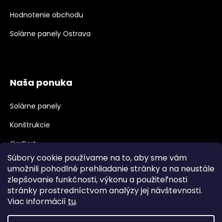
Hodnotenie obchodu
Solárne panely Ostrava
Naša ponuka
Solárne panely
Konštrukcie
CarPort
Súbory cookie používame na to, aby sme vám
Meniče, Príslušenstvo
umožnili pohodlné prehliadanie stránky a na neustále
zlepšovanie funkčnosti, výkonu a použiteľnosti
Velkoobchod, B2B
stránky prostredníctvom analýzy jej návštevnosti.
Veľkoobchodná spolupráca
Viac informácií
tu
.