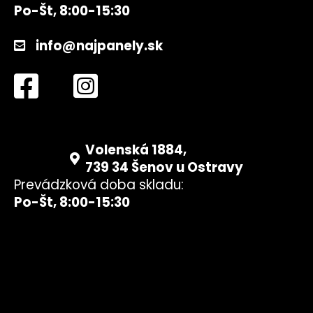
Po-Št, 8:00-15:30
á
j
info@najpanely.sk
s
ť
?
Volenská 1884,
HĽADAŤ
739 34 Šenov u Ostravy
Prevádzková doba skladu:
Po-Št, 8:00-15:30
O
d
p
o
r
ú