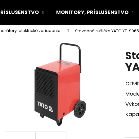
PRÍSLUŠENSTVO
MONITORY, PRÍSLUŠENSTVO
nerátory, elektrické zariadenia
Stavebná sušička YATO YT-996
Čo potrebujete nájsť?
St
HĽADAŤ
YA
Odvl
Odporúčame
Mode
Výko
Kapa