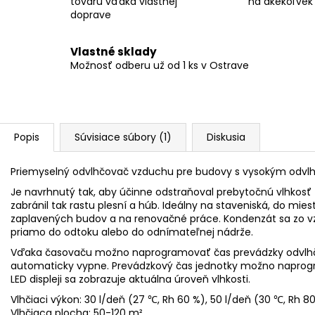
tovaru vďaka vlastnej
na akékoľvek
doprave
Vlastné sklady
Možnosť odberu už od 1 ks v Ostrave
Popis
Súvisiace súbory (1)
Diskusia
Priemyselný odvlhčovač vzduchu pre budovy s vysokým odv
Je navrhnutý tak, aby účinne odstraňoval prebytočnú vlhkosť
zabránil tak rastu plesní a húb. Ideálny na staveniská, do mi
zaplavených budov a na renovačné práce. Kondenzát sa zo 
priamo do odtoku alebo do odnímateľnej nádrže.
Vďaka časovaču možno naprogramovať čas prevádzky odvlhčov
automaticky vypne. Prevádzkový čas jednotky možno napr
LED displeji sa zobrazuje aktuálna úroveň vlhkosti.
Vlhčiaci výkon: 30 l/deň (27 ℃, Rh 60 %), 50 l/deň (30 ℃, Rh 80
Vlhčiaca plocha: 50-120 m²