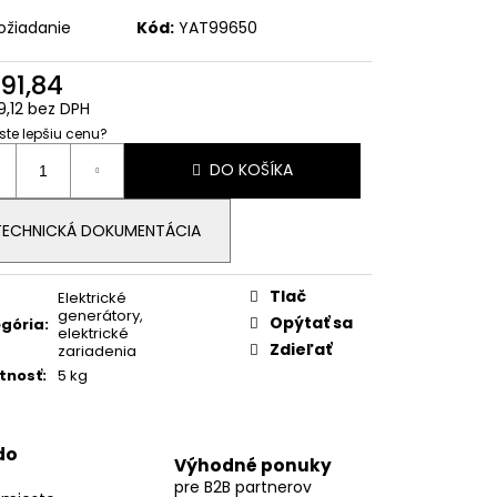
 BATÉRIA PYLONTECH
/3,55KWH
ožiadanie
Kód:
YAT99650
91,84
,12 bez DPH
 ste lepšiu cenu?
otková
DO KOŠÍKA
:
TECHNICKÁ DOKUMENTÁCIA
Tlač
Elektrické
generátory,
Opýtať sa
gória
:
elektrické
Zdieľať
zariadenia
tnosť
:
5 kg
do
Výhodné ponuky
pre B2B partnerov