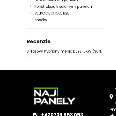
Konštrukcia k solárnym panelom
VELKOOBCHOD, B2B
Značky
Recenzie
3-fázový hybridný menič DEYE 15KW (SUN-15K-SG05LP3-EU-SM2)
|
Hodnotenie produktu je 5 z 5 hviezdičiek.
Z
á
p
ä
t
Pr
i
+420739 853 053