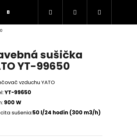
Hľadať
Prihlásenie
Nákupný
BUNKY, PRÍSLUŠENSTVO
SOLÁRNE PANELY
50
košík
avebná sušička
TO YT-99650
hčovač vzduchu YATO
l:
YT-99650
n:
900 W
cita sušenia:
50 l/24 hodín (300 m3/h)
Nasledujúce