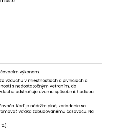
 miesto
lhčovacím výkonom.
 zo vzduchu v miestnostiach a pivniciach a
estností s nedostatočným vetraním, do
vzduchu odstraňuje dvoma spôsobmi: hadicou
ača. Keď je nádržka plná, zariadenie sa
ogramovať vďaka zabudovanému časovaču. Na
 %).