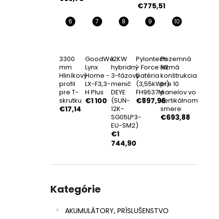
SÚPRAVA DEYE 12 KW + BATÉRIA DEYE 16
€775,51
KWH LIFEPO₄
€3 836,73
3300
GoodWe
12KW
Pylontech
Pozemná
mm
Lynx
hybridný
- Force H2
šikmá
Hliníkový
Home -
3-fázový
batéria
konštrukcia
profil
LX-F3,3-
menič
(3,55kWH)
pre 10
pre T-
H Plus
DEYE
FH9637M
panelov vo
skrutku
€1 100
(SUN-
€897,96
vertikálnom
€17,14
12K-
smere
SG05LP3-
€693,88
EU-SM2)
€1
744,90
Preskočiť
kategórie
Kategórie
AKUMULÁTORY, PRÍSLUŠENSTVO