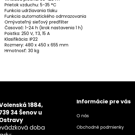
Prietok vzduchu: 5-35 °C
Funkcia udržiavania tlaku
Funkcia automatického odmrazovania
Omývateľný sieťový predfilter
Časovač: 1-24 h (krok nastavenia 1 h)
Poistka: 250 V, T3, 15 A
Klasifikácia: IP22
Rozmery: 480 x 450 x 655 mm
Hmotnosť: 30 kg
Informácie pre vás
Volenská 1884,
739 34 Šenov u
O nás
Ostravy
evádzková doba
Obchodné podmienky