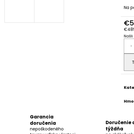
SKRUTKA DO DREVA M8X360
NÍZKONAPÄŤOVÁ
POZINKOVANÁ
US 3000 C 48V
Na p
€0,65
€795,92
€5
€489
Našli
Jedn
cena
Kate
Hmo
Garancia
Doručenie 
doručenia
týždňa
nepoškodeného