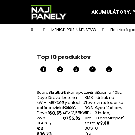
K
Prejsť
na
o
AKUMULÁTORY, 
obsah
Späť
Späť
š
do
do
í
Domov
MENIČE, PRÍSLUŠENSTVO
Elektrické ge
k
obchodu
obchodu
B
o
č
Top 10 produktov
n
ý
p
a
n
Súprava
Skrutka do
Nízkonapäťová
Jednotka
Balenie 40ks,
Deye 12
dreva
batéria
BMS
držiak na
e
kW +
M8X360
Pylontech US
Deye
vlnitú lepenku
l
batéria
pozinkovaná
3000 C
BOS-G-
typu "Satjam,
Deye 16
€0,65
48V/3,55kWh
PDU-2
Lindab,
kWh
€795,92
pre
Blachotrapez"
LiFePO₄
zostavy
€3,88
€3
BOS-G
Pro
836,73