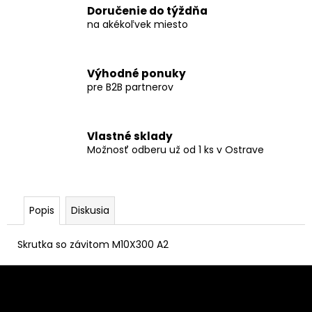
Doručenie do týždňa
na akékoľvek miesto
Výhodné ponuky
pre B2B partnerov
Vlastné sklady
Možnosť odberu už od 1 ks v Ostrave
Popis
Diskusia
Skrutka so závitom M10X300 A2
Z
á