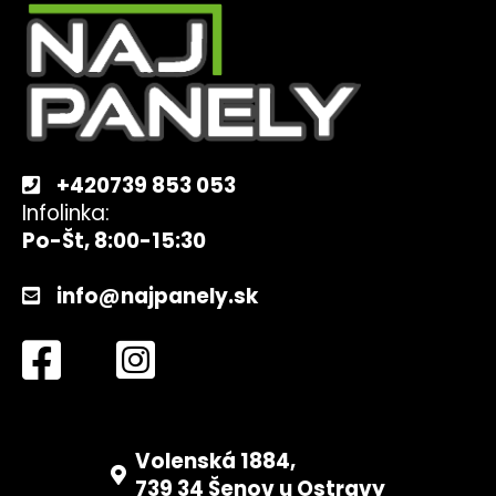
p
ä
t
i
e
+420739 853 053
Infolinka:
Po-Št, 8:00-15:30
info@najpanely.sk
Volenská 1884,
739 34 Šenov u Ostravy