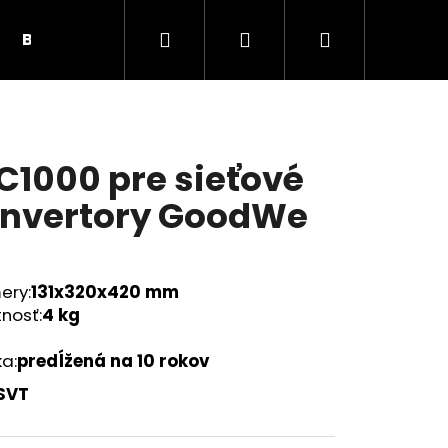
Hľadať
Prihlásenie
Nákupný
BUNKY, PRÍSLUŠENSTVO
SOLÁRNE PANELY
košík
C1000 pre sieťové
nvertory GoodWe
ery:
131x320x420 mm
nosť:
4 kg
a:
predĺžená na 10 rokov
SVT
Nasledujúce