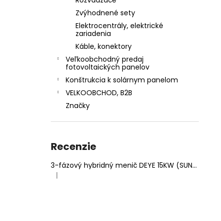
Rozvádzače
Zvýhodnené sety
Elektrocentrály, elektrické
zariadenia
Káble, konektory
Veľkoobchodný predaj
fotovoltaických panelov
Konštrukcia k solárnym panelom
VELKOOBCHOD, B2B
Značky
Recenzie
3-fázový hybridný menič DEYE 15KW (SUN-15K-SG05LP3-EU-SM2)
|
Hodnotenie produktu je 5 z 5 hviezdičiek.