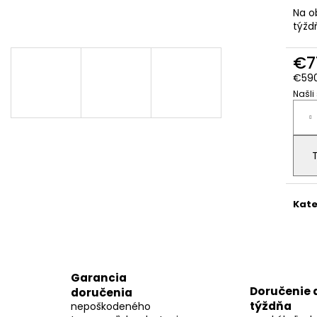
OPTIMALIZÁTOR DEYE SUN-XL02-B
BALENIE 40KS, D
Na o
LEPENKU TYPU "S
€55,10
týžd
BLACHOTRAPEZ"
€3,88
€7
€590
Našli
Jedn
cena
Kate
Garancia
Doručenie 
doručenia
týždňa
nepoškodeného