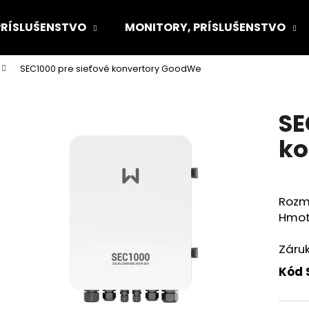
PRÍSLUŠENSTVO
MONITORY, PRÍSLUŠENSTVO
SEC1000 pre sieťové konvertory GoodWe
Čo potrebujete nájsť?
SE
HĽADAŤ
ko
Odporúčame
Rozm
Hmot
Záruk
Kód 