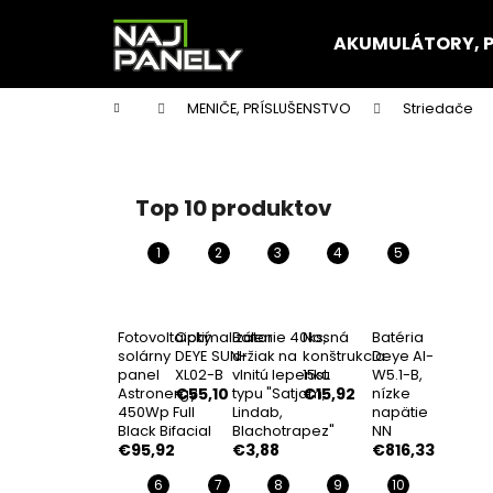
K
Prejsť
na
o
AKUMULÁTORY, 
obsah
Späť
Späť
š
do
do
í
Domov
MENIČE, PRÍSLUŠENSTVO
Striedače
k
obchodu
obchodu
B
o
č
Top 10 produktov
n
ý
p
a
n
Fotovoltaický
Optimalizátor
Balenie 40ks,
Nosná
Batéria
solárny
DEYE SUN-
držiak na
konštrukcia
Deye AI-
e
panel
XL02-B
vlnitú lepenku
15st.
W5.1-B,
l
Astronergy
€55,10
typu "Satjam,
€15,92
nízke
450Wp Full
Lindab,
napätie
Black Bifacial
Blachotrapez"
NN
€95,92
€3,88
€816,33