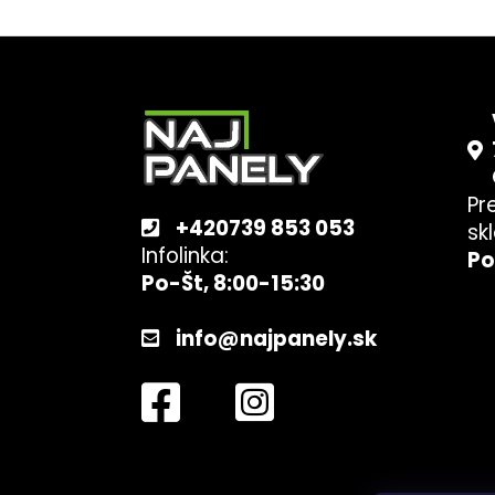
Z
á
p
ä
t
Pr
i
+420739 853 053
sk
e
Infolinka:
Po
Po-Št, 8:00-15:30
info@najpanely.sk