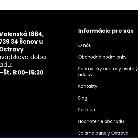
Informácie pre vás
Volenská 1884,
739 34 Šenov u
O nás
Ostravy
evádzková doba
Obchodné podmienky
ladu:
Podmienky ochrany osobn
-Št, 8:00-15:30
údajov
Kontakty
Blog
Partneri
Hodnotenie obchodu
Solárne panely Ostrava