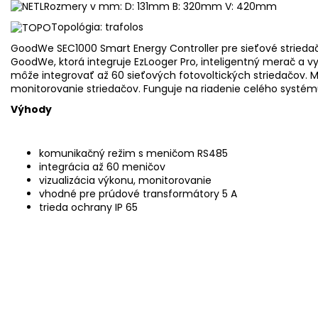
Rozmery v mm: D: 131mm B: 320mm V: 420mm
Topológia: trafolos
GoodWe SEC1000 Smart Energy Controller pre sieťové striedače
GoodWe, ktorá integruje EzLooger Pro, inteligentný merač a v
môže integrovať až 60 sieťových fotovoltických striedačov. 
monitorovanie striedačov. Funguje na riadenie celého systé
Výhody
komunikačný režim s meničom RS485
integrácia až 60 meničov
vizualizácia výkonu, monitorovanie
vhodné pre prúdové transformátory 5 A
trieda ochrany IP 65