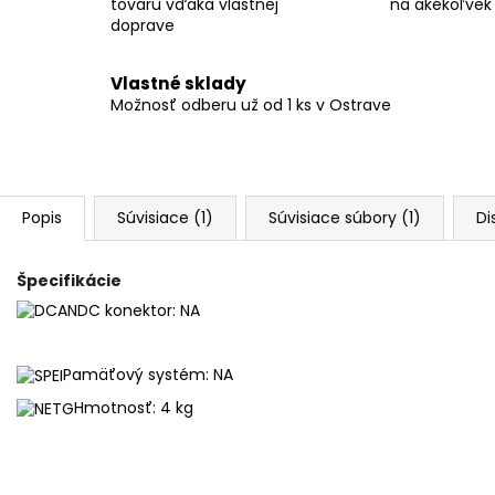
tovaru vďaka vlastnej
na akékoľvek
doprave
Vlastné sklady
Možnosť odberu už od 1 ks v Ostrave
Popis
Súvisiace (1)
Súvisiace súbory (1)
Di
Špecifikácie
DC konektor: NA
Pamäťový systém: NA
Hmotnosť: 4 kg