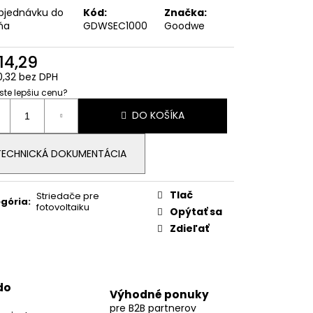
RŽIAK NA VLNITÚ
bjednávku do
Kód:
Značka:
ATJAM, LINDAB,
ňa
GDWSEC1000
Goodwe
14,29
,32 bez DPH
 ste lepšiu cenu?
otková
DO KOŠÍKA
:
TECHNICKÁ DOKUMENTÁCIA
Tlač
Striedače pre
gória
:
fotovoltaiku
Opýtať sa
Zdieľať
do
Výhodné ponuky
pre B2B partnerov