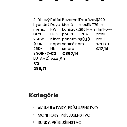
FOTOVOLTAICKÝ SOLÁRNY PANEL
ASTRONERGY 450WP FULL BLACK
BIFACIAL
€95,92
3-fázový
Batéria
Pozemná
Trapézový
3300
hybridný
Deye
šikmá
mostík T70
mm
menič
RW-
konštrukcia
300 MM s
Hliníkový
DEYE
F10.2-B,
pre 14
EPDM
profil
25KW
nízke
panelov vo
€3,18
pre T-
(SUN-
napätie
vertikálnom
skrutku
25K-
NN
smere
€17,14
SG01HP3-
€2
€857,14
EU-AM2)
244,90
€2
285,71
Preskočiť
kategórie
Kategórie
AKUMULÁTORY, PRÍSLUŠENSTVO
MONITORY, PRÍSLUŠENSTVO
BUNKY, PRÍSLUŠENSTVO