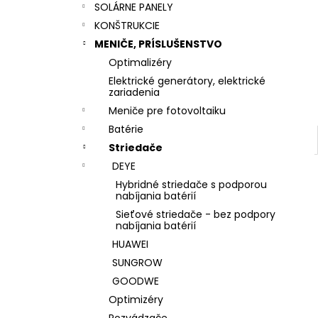
SOLÁRNE PANELY
KONŠTRUKCIE
MENIČE, PRÍSLUŠENSTVO
Optimalizéry
Elektrické generátory, elektrické
zariadenia
Meniče pre fotovoltaiku
Batérie
Striedače
DEYE
Hybridné striedače s podporou
nabíjania batérií
Sieťové striedače - bez podpory
nabíjania batérií
HUAWEI
SUNGROW
GOODWE
Optimizéry