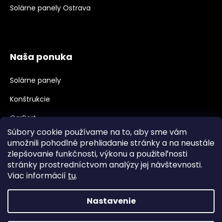
Solárne panely Ostrava
Naša ponuka
Solárne panely
Konštrukcie
CarPort
Súbory cookie používame na to, aby sme vám
Meniče, Príslušenstvo
umožnili pohodlné prehliadanie stránky a na neustále
zlepšovanie funkčnosti, výkonu a použiteľnosti
Velkoobchod, B2B
stránky prostredníctvom analýzy jej návštevnosti.
Veľkoobchodná spolupráca
Viac informácií
tu
.
Nastavenie
Vytvoril Shoptet