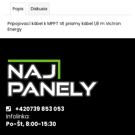
Popis
Diskusia
Pripojovací kábel k MPPT VE priamy kábel 1,8 m Victron
Energy
Z
á
p
ä
t
i
e
+420739 853 053
Infolinka:
Po-Št, 8:00-15:30