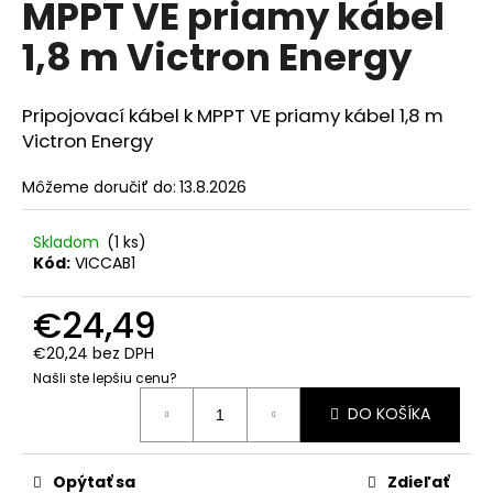
MPPT VE priamy kábel
á
1,8 m Victron Energy
j
s
ť
Pripojovací kábel k MPPT VE priamy kábel 1,8 m
?
Victron Energy
Môžeme doručiť do:
13.8.2026
Skladom
(1 ks)
HĽADAŤ
Kód:
VICCAB1
€24,49
O
€20,24 bez DPH
d
Našli ste lepšiu cenu?
p
Jednotková
DO KOŠÍKA
cena:
o
r
ú
Opýtať sa
Zdieľať