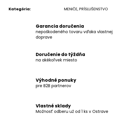
č
a
Kategória
:
MENIČE, PRÍSLUŠENSTVO
m
e
Garancia doručenia
nepoškodeného tovaru vďaka vlastnej
NOSNÁ
doprave
KONŠTRUKCIA
15ST.
€15,92
Doručenie do týždňa
na akékoľvek miesto
Výhodné ponuky
pre B2B partnerov
Vlastné sklady
Možnosť odberu už od 1 ks v Ostrave