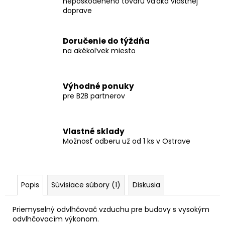
nepoškodeného tovaru vďaka vlastnej
doprave
Doručenie do týždňa
na akékoľvek miesto
Výhodné ponuky
pre B2B partnerov
Vlastné sklady
Možnosť odberu už od 1 ks v Ostrave
Popis
Súvisiace súbory (1)
Diskusia
Priemyselný odvlhčovač vzduchu pre budovy s vysokým
odvlhčovacím výkonom.