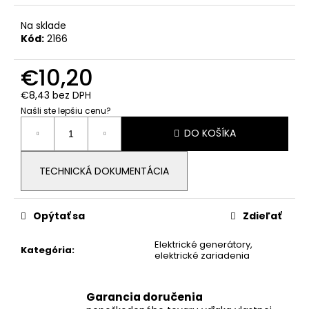
č
a
Na sklade
m
Kód:
2166
e
€10,20
12KW
€8,43 bez DPH
HYBRIDNÝ
3-
Našli ste lepšiu cenu?
Jednotková
FÁZOVÝ
DO KOŠÍKA
MENIČ
cena:
DEYE
(SUN-
12K-
TECHNICKÁ DOKUMENTÁCIA
SG05LP3-
EU-
SM2)
Opýtať sa
Zdieľať
€1
744,90
Elektrické generátory,
Kategória
:
elektrické zariadenia
Garancia doručenia