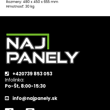
Rozmery: 480 x 450 x 655 mm
Hmotnosť: 30 kg
Z
á
p
ä
t
i
e
+420739 853 053
Infolinka:
Po-Št, 8:00-15:30
info@najpanely.sk