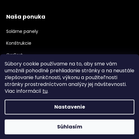
Naša ponuka
Solárne panely
Konštrukcie
CarPort
Súbory cookie používame na to, aby sme vám
Meniče, Príslušenstvo
umožnili pohodlné prehliadanie stránky a na neustále
zlepšovanie funkčnosti, výkonu a použiteľnosti
Velkoobchod, B2B
stránky prostredníctvom analýzy jej návštevnosti.
Veľkoobchodná spolupráca
Viac informácií
tu
.
Nastavenie
Vytvoril Shoptet
Súhlasím
Copyright 2026
najpanely.sk
. Všetky práva vyhradené.