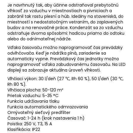
Je navrhnutý tak, aby účinne odstraňoval prebytočnú
vlhkosť zo vzduchu v miestnostiach a pivniciach a
zabránil tak rastu plesní a húb. Ideálny na staveniská, do
miestností s nedostatočným vetraním, do zaplavených
budov a na renovačné práce. Kondenzát sa zo vzduchu
odstraňuje dvoma spôsobmi: hadicou priamo do odtoku
alebo do odnímateľnej nádrže.
Vďaka časovaču možno naprogramovať čas prevádzky
odvlhčovača. Keď je nádržka plná, zariadenie sa
automaticky vypne. Prevádzkový čas jednotky možno
naprogramovať vďaka zabudovanému časovaču. Na LED
displeji sa zobrazuje aktuálna úroveň vlhkosti.
Vlhčiaci výkon: 30 l/deň (27 ℃, Rh 60 %), 50 l/deň (30 ℃,
Rh 80 %).
Vlhčiaca plocha: 50-120 m²
Prietok vzduchu: 5-35 °C
Funkcia udržiavania tlaku
Funkcia automatického odmrazovania
Omývateľný sieťový predfilter
Časovač: 1-24 h (krok nastavenia 1 h)
Poistka: 250 V, T3, 15 A
Klasifikácia: IP22