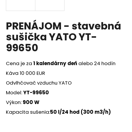
á
j
s
PRENÁJOM - stavebná
ť
sušička YATO YT-
?
99650
Cena je za
1 kalendárny deň
alebo 24 hodín
HĽADAŤ
Káva 10 000 EUR
Odvlhčovač vzduchu YATO
Model:
YT-99650
O
d
Výkon:
900 W
p
Kapacita sušenia:
50 l/24 hod (300 m3/h)
o
r
ú