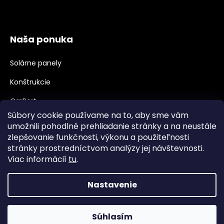
Naša ponuka
Solárne panely
Konštrukcie
CarPort
Súbory cookie používame na to, aby sme vám
Meniče, Príslušenstvo
umožnili pohodlné prehliadanie stránky a na neustále
zlepšovanie funkčnosti, výkonu a použiteľnosti
Velkoobchod, B2B
stránky prostredníctvom analýzy jej návštevnosti.
Veľkoobchodná spolupráca
Viac informácií
tu
.
Nastavenie
Vytvoril Shoptet
Súhlasím
Copyright 2026
najpanely.sk
. Všetky práva vyhradené.