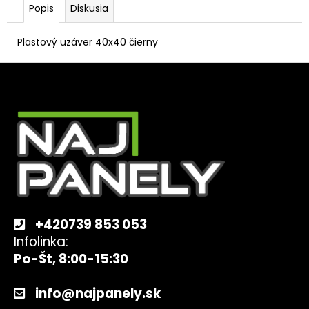
Popis
Diskusia
Plastový uzáver 40x40 čierny
Z
á
p
ä
t
i
e
+420739 853 053
Infolinka:
Po-Št, 8:00-15:30
info@najpanely.sk