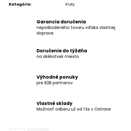
č
Kategória
:
Kryty
a
m
e
Garancia doručenia
nepoškodeného tovaru vďaka vlastnej
doprave
BATÉRIA
DEYE
AI-
Doručenie do týždňa
W5.1-
na akékoľvek miesto
B,
NÍZKE
NAPÄTIE
NN
Výhodné ponuky
€816,33
pre B2B partnerov
Vlastné sklady
Možnosť odberu už od 1 ks v Ostrave