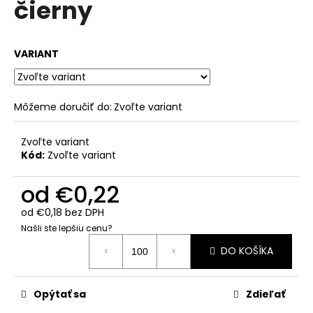
čierny
á
j
s
VARIANT
ť
?
Môžeme doručiť do:
Zvoľte variant
Zvoľte variant
Kód:
Zvoľte variant
HĽADAŤ
od
€0,22
od
€0,18
bez DPH
O
Našli ste lepšiu cenu?
d
Jednotková
DO KOŠÍKA
p
cena:
o
r
Opýtať sa
Zdieľať
ú