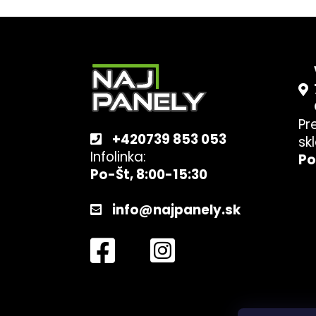
Z
á
p
ä
t
Pr
i
+420739 853 053
sk
e
Infolinka:
Po
Po-Št, 8:00-15:30
info@najpanely.sk