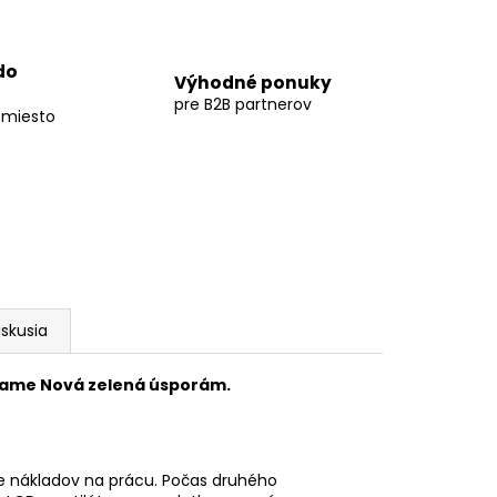
do
Výhodné ponuky
pre B2B partnerov
 miesto
iskusia
rame Nová zelená úsporám.
ne nákladov na prácu. Počas druhého