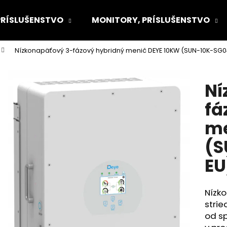
PRÍSLUŠENSTVO
MONITORY, PRÍSLUŠENSTVO
Nízkonapäťový 3-fázový hybridný menič DEYE 10KW (SUN-10K-SG0
Čo potrebujete nájsť?
Ní
HĽADAŤ
fá
me
Odporúčame
(S
EU
Nízko
stri
od sp