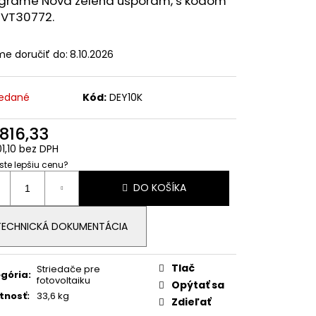
ograme Nová zelená úsporám, s kódom
RŽIAK NA VLNITÚ
ATJAM, LINDAB,
SVT30772
.
e doručiť do:
8.10.2026
edané
Kód:
DEY10K
 816,33
01,10 bez DPH
 ste lepšiu cenu?
otková
DO KOŠÍKA
:
TECHNICKÁ DOKUMENTÁCIA
Tlač
Striedače pre
gória
:
fotovoltaiku
Opýtať sa
tnosť
:
33,6 kg
Zdieľať