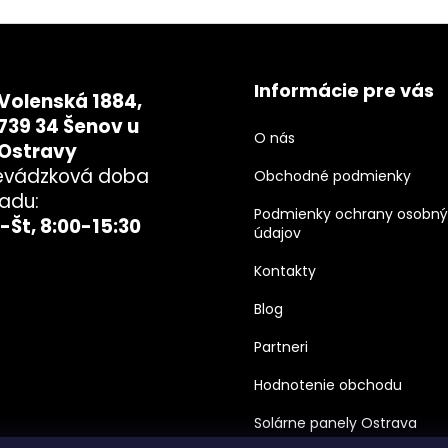
Informácie pre vás
Volenská 1884,
739 34 Šenov u
O nás
Ostravy
evádzková doba
Obchodné podmienky
ladu:
Podmienky ochrany osobn
-Št, 8:00-15:30
údajov
Kontakty
Blog
Partneri
Hodnotenie obchodu
Solárne panely Ostrava