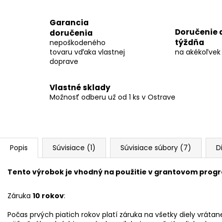
Garancia
Doručenie 
doručenia
týždňa
nepoškodeného
tovaru vďaka vlastnej
na akékoľvek
doprave
Vlastné sklady
Možnosť odberu už od 1 ks v Ostrave
Popis
Súvisiace (1)
Súvisiace súbory (7)
D
Tento výrobok je vhodný na použitie v grantovom prog
Záruka
10 rokov
:
Počas prvých piatich rokov platí
záruka
na všetky diely vráta