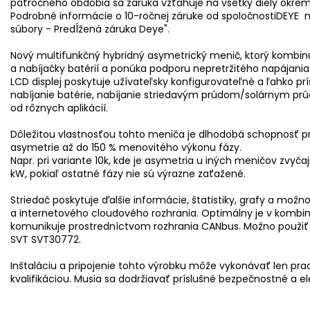
päťročného obdobia sa
záruka
vzťahuje na všetky diely okrem
Podrobné informácie o 10-ročnej záruke od spoločnosti
DEYE
n
súbory - Predĺžená záruka Deye".
Nový multifunkčný hybridný asymetrický menič, ktorý kombinu
a nabíjačky batérií a ponúka podporu nepretržitého napájani
LCD displej poskytuje užívateľsky konfigurovateľné a ľahko prí
nabíjanie batérie, nabíjanie striedavým prúdom/solárnym prú
od rôznych aplikácií.
Dôležitou vlastnosťou tohto meniča je dlhodobá schopnosť pr
asymetrie až do 150 % menovitého výkonu fázy.
Napr. pri variante 10k, kde je asymetria u iných meničov zvyč
kW, pokiaľ ostatné fázy nie sú výrazne zaťažené.
Striedač poskytuje ďalšie informácie, štatistiky, grafy a možn
a internetového cloudového rozhrania.
Optimálny je v kombiná
komunikuje prostredníctvom rozhrania CANbus.
Možno použiť
SVT SVT30772.
Inštaláciu a pripojenie tohto výrobku môže vykonávať len pra
kvalifikáciou. Musia sa dodržiavať príslušné bezpečnostné a e