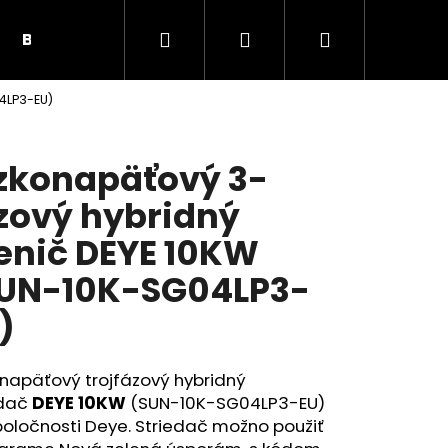
Hľadať
Prihlásenie
Nákupný
BUNKY, PRÍSLUŠENSTVO
SOLÁRNE PANELY
4LP3-EU)
košík
zkonapäťový 3-
zový hybridný
nič DEYE 10KW
UN-10K-SG04LP3-
)
napäťový trojfázový hybridný
Nasledujúce
edač
DEYE 10KW
(SUN-10K-SG04LP3-EU)
oločnosti Deye. Striedač možno použiť