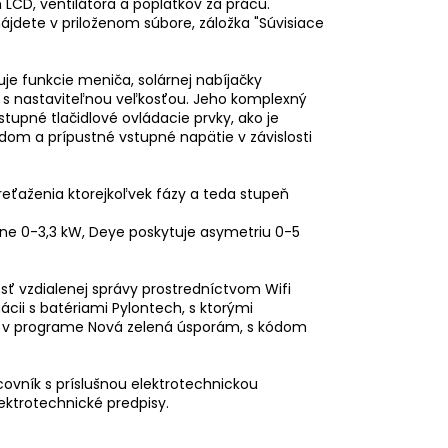
 LCD, ventilátora a poplatkov za prácu.
ájdete v priloženom súbore, záložka "Súvisiace
je funkcie meniča, solárnej nabíjačky
a s nastaviteľnou veľkosťou. Jeho komplexný
stupné tlačidlové ovládacie prvky, ako je
dom a prípustné vstupné napätie v závislosti
eťaženia ktorejkoľvek fázy a teda stupeň
ajne 0-3,3 kW, Deye poskytuje asymetriu 0-5
osť vzdialenej správy prostredníctvom Wifi
cii s batériami Pylontech, s ktorými
 v programe Nová zelená úsporám, s kódom
covník s príslušnou elektrotechnickou
lektrotechnické predpisy.