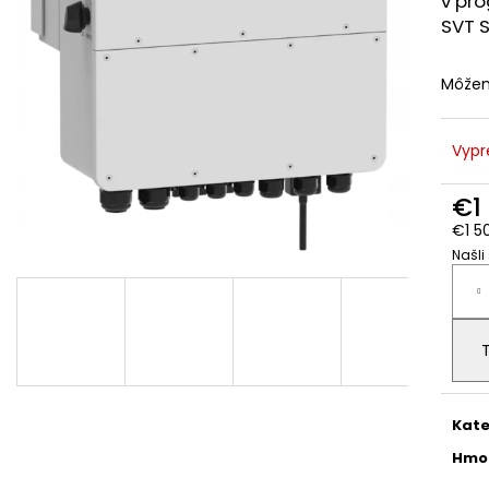
v pr
OPTIMALIZÁTOR DEYE SUN-XL02-B
BALENIE 40KS, D
LEPENKU TYPU "S
SVT 
€55,10
BLACHOTRAPEZ"
€3,88
Môžem
Vypr
€1
€1 5
Našli
Jedn
cena
Kate
Hmo