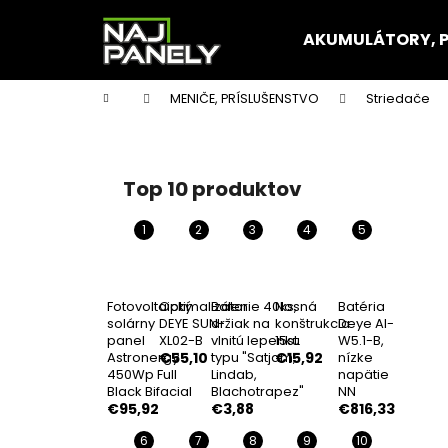
K
Prejsť
na
o
AKUMULÁTORY, 
obsah
Späť
Späť
š
do
do
í
Domov
MENIČE, PRÍSLUŠENSTVO
Striedače
k
obchodu
obchodu
B
o
č
Top 10 produktov
n
ý
p
a
n
Fotovoltaický
Optimalizátor
Balenie 40ks,
Nosná
Batéria
solárny
DEYE SUN-
držiak na
konštrukcia
Deye AI-
e
panel
XL02-B
vlnitú lepenku
15st.
W5.1-B,
l
Astronergy
€55,10
typu "Satjam,
€15,92
nízke
450Wp Full
Lindab,
napätie
Black Bifacial
Blachotrapez"
NN
€95,92
€3,88
€816,33