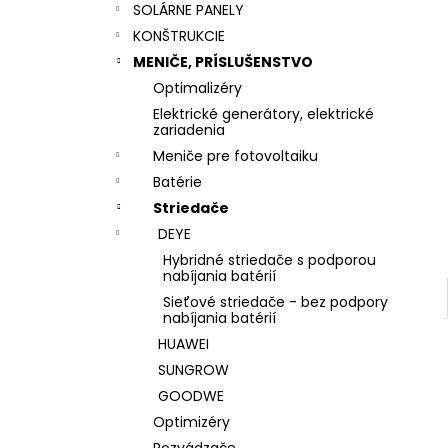
SOLÁRNE PANELY
KONŠTRUKCIE
MENIČE, PRÍSLUŠENSTVO
Optimalizéry
Elektrické generátory, elektrické
zariadenia
Meniče pre fotovoltaiku
Batérie
Striedače
DEYE
Hybridné striedače s podporou
nabíjania batérií
Sieťové striedače - bez podpory
nabíjania batérií
HUAWEI
SUNGROW
GOODWE
Optimizéry