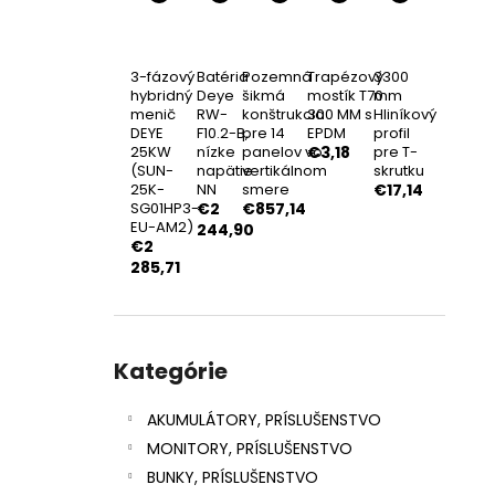
FOTOVOLTAICKÝ SOLÁRNY PANEL
ASTRONERGY 450WP FULL BLACK
BIFACIAL
€95,92
3-fázový
Batéria
Pozemná
Trapézový
3300
hybridný
Deye
šikmá
mostík T70
mm
menič
RW-
konštrukcia
300 MM s
Hliníkový
DEYE
F10.2-B,
pre 14
EPDM
profil
25KW
nízke
panelov vo
€3,18
pre T-
(SUN-
napätie
vertikálnom
skrutku
25K-
NN
smere
€17,14
SG01HP3-
€2
€857,14
EU-AM2)
244,90
€2
285,71
Preskočiť
kategórie
Kategórie
AKUMULÁTORY, PRÍSLUŠENSTVO
MONITORY, PRÍSLUŠENSTVO
BUNKY, PRÍSLUŠENSTVO