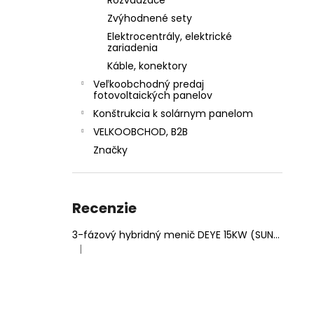
Rozvádzače
Zvýhodnené sety
Elektrocentrály, elektrické
zariadenia
Káble, konektory
Veľkoobchodný predaj
fotovoltaických panelov
Konštrukcia k solárnym panelom
VELKOOBCHOD, B2B
Značky
Recenzie
3-fázový hybridný menič DEYE 15KW (SUN-15K-SG05LP3-EU-SM2)
|
Hodnotenie produktu je 5 z 5 hviezdičiek.