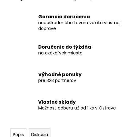
č
a
m
Garancia doručenia
e
nepoškodeného tovaru vďaka vlastnej
doprave
POZEMNÁ
ŠIKMÁ
Doručenie do týždňa
KONŠTRUKCIA
na akékoľvek miesto
PRE
48
PANELOV
V
Výhodné ponuky
HORIZONTÁLNEJ
POLOHE
pre B2B partnerov
€2
775,51
Vlastné sklady
Možnosť odberu už od 1 ks v Ostrave
Popis
Diskusia