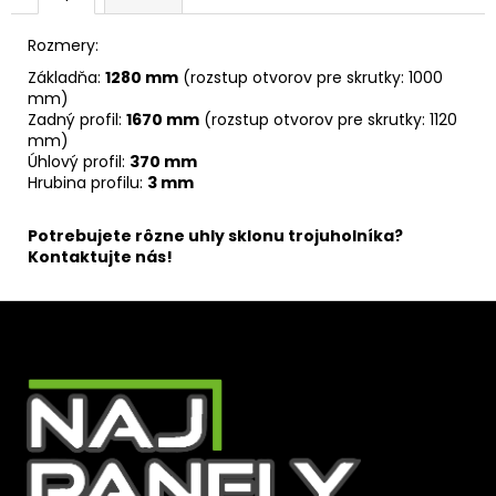
Rozmery:
Základňa:
1280 mm
(rozstup otvorov pre skrutky: 1000
mm)
Zadný profil:
1670 mm
(rozstup otvorov pre skrutky: 1120
mm)
Úhlový profil:
370 mm
Hrubina profilu:
3 mm
Potrebujete rôzne uhly sklonu trojuholníka?
Kontaktujte nás!
Z
á
p
ä
t
i