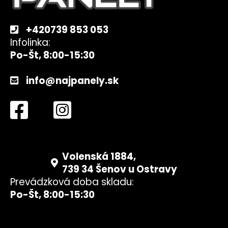
e
+420739 853 053
Infolinka:
Po-Št, 8:00-15:30
info@najpanely.sk
Volenská 1884,
739 34 Šenov u Ostravy
Prevádzková doba skladu:
Po-Št, 8:00-15:30