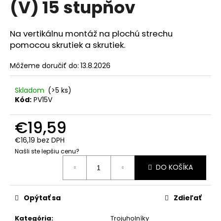
(V) 15 stupňov
á
j
Na vertikálnu montáž na plochú strechu
s
pomocou skrutiek a skrutiek.
ť
?
Môžeme doručiť do:
13.8.2026
Skladom
(>5 ks)
Kód:
PV15V
HĽADAŤ
€19,59
€16,19 bez DPH
Našli ste lepšiu cenu?
O
Jednotková
d
DO KOŠÍKA
cena:
p
o
Opýtať sa
Zdieľať
r
ú
Kategória
:
Trojuholníky