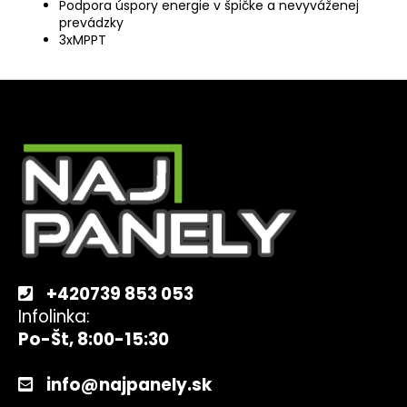
Podpora úspory energie v špičke a nevyváženej
prevádzky
3xMPPT
Z
á
p
ä
t
i
e
+420739 853 053
Infolinka:
Po-Št, 8:00-15:30
info@najpanely.sk