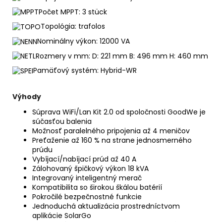
Počet MPPT: 3 stück
Topológia: trafolos
Nominálny výkon: 12000 VA
Rozmery v mm: D: 221 mm B: 496 mm H: 460 mm
Pamäťový systém: Hybrid-WR
Výhody
Súprava WiFi/Lan Kit 2.0 od spoločnosti GoodWe je
súčasťou balenia
Možnosť paralelného pripojenia až 4 meničov
Preťaženie až 160 % na strane jednosmerného
prúdu
Vybíjací/nabíjací prúd až 40 A
Zálohovaný špičkový výkon 18 kVA
Integrovaný inteligentný merač
Kompatibilita so širokou škálou batérií
Pokročilé bezpečnostné funkcie
Jednoduchá aktualizácia prostredníctvom
aplikácie SolarGo