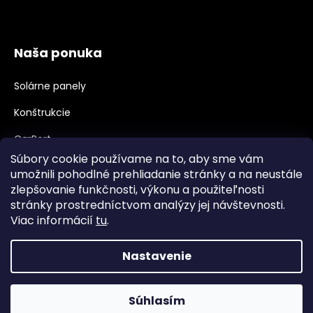
Naša ponuka
Solárne panely
Konštrukcie
CarPort
Súbory cookie používame na to, aby sme vám
Meniče, Príslušenstvo
umožnili pohodlné prehliadanie stránky a na neustále
zlepšovanie funkčnosti, výkonu a použiteľnosti
Velkoobchod, B2B
stránky prostredníctvom analýzy jej návštevnosti.
Veľkoobchodná spolupráca
Viac informácií
tu
.
Nastavenie
Vytvoril Shoptet
Súhlasím
Copyright 2026
najpanely.sk
. Všetky práva vyhradené.