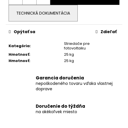
TECHNICKÁ DOKUMENTÁCIA
Opýtať sa
Zdieľať
Striedače pre
Kategória
:
fotovoltaiku
Hmotnosť
:
25 kg
Hmotnosť
:
25 kg
Garancia doručenia
nepoškodeného tovaru vďaka vlastnej
doprave
Doručenie do týždňa
na akékoľvek miesto