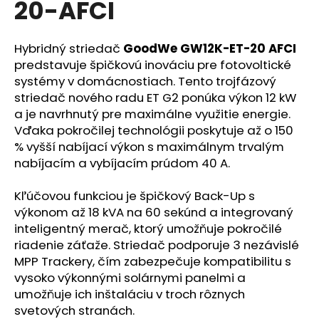
20-AFCI
á
j
Hybridný striedač
GoodWe GW12K-ET-20 AFCI
s
predstavuje špičkovú inováciu pre fotovoltické
ť
systémy v domácnostiach. Tento trojfázový
?
striedač nového radu ET G2 ponúka výkon 12 kW
a je navrhnutý pre maximálne využitie energie.
Vďaka pokročilej technológii poskytuje až o 150
% vyšší nabíjací výkon s maximálnym trvalým
nabíjacím a vybíjacím prúdom 40 A.
HĽADAŤ
Kľúčovou funkciou je špičkový Back-Up s
výkonom až 18 kVA na 60 sekúnd a integrovaný
O
inteligentný merač, ktorý umožňuje pokročilé
d
riadenie záťaže. Striedač podporuje 3 nezávislé
p
MPP Trackery, čím zabezpečuje kompatibilitu s
o
vysoko výkonnými solárnymi panelmi a
r
umožňuje ich inštaláciu v troch rôznych
ú
svetových stranách.