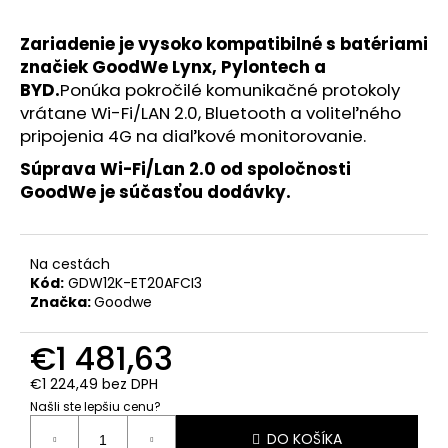
č
a
Zariadenie je vysoko kompatibilné s batériami
m
značiek GoodWe Lynx, Pylontech a
e
BYD.
Ponúka pokročilé komunikačné protokoly
vrátane Wi-Fi/LAN 2.0, Bluetooth a voliteľného
NOSNÁ
pripojenia 4G na diaľkové monitorovanie.
KONŠTRUKCIA
15ST.
Súprava Wi-Fi/Lan 2.0 od spoločnosti
€15,92
GoodWe je súčasťou dodávky.
Na cestách
Kód:
GDW12K-ET20AFCI3
Značka:
Goodwe
€1 481,63
€1 224,49 bez DPH
Našli ste lepšiu cenu?
Jednotková
DO KOŠÍKA
cena: